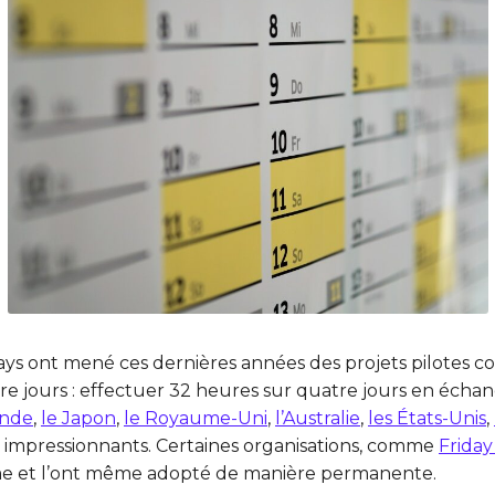
ys ont mené ces dernières années des projets pilotes co
re jours : effectuer 32 heures sur quatre jours en échang
ande
,
le Japon
,
le Royaume-Uni
,
l’Australie
,
les États-Unis
,
s impressionnants. Certaines organisations, comme
Friday
me et l’ont même adopté de manière permanente.