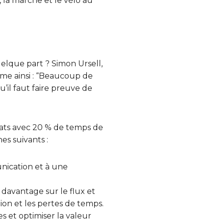
 la marche et le vélo au
elque part ? Simon Ursell,
ime ainsi : “Beaucoup de
’il faut faire preuve de
tats avec 20 % de temps de
es suivants :
nication et à une
 davantage sur le flux et
tion et les pertes de temps.
s et optimiser la valeur