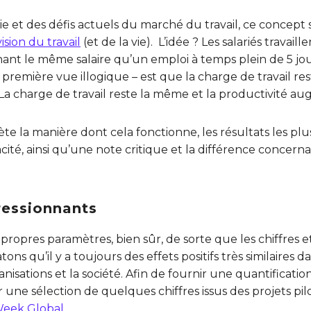
e et des défis actuels du marché du travail, ce concept 
sion du travail
(et de la vie). L’idée ? Les salariés trava
ant le même salaire qu’un emploi à temps plein de 5 jour
 première vue illogique – est que la charge de travail re
La charge de travail reste la même et la productivité a
ète la manière dont cela fonctionne, les résultats les plu
cacité, ainsi qu’une note critique et la différence concer
ressionnants
propres paramètres, bien sûr, de sorte que les chiffres e
tons qu’il y a toujours des effets positifs très similaires
nisations et la société. Afin de fournir une quantificatio
une sélection de quelques chiffres issus des projets pilo
Week Global
.