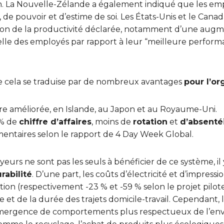
n. La Nouvelle-Zélande a également indiqué que les emp
de pouvoir et d’estime de soi. Les États-Unis et le Cana
on de la productivité déclarée, notamment d’une augme
uelle des employés par rapport à leur “meilleure perfor
ue cela se traduise par de nombreux avantages
pour l’or
ire améliorée, en Islande, au Japon et au Royaume-Uni.
 % de
chiffre d’affaires
, moins de
rotation
et
d’absent
entaires selon le rapport de 4 Day Week Global.
urs ne sont pas les seuls à bénéficier de ce système, il 
rabilité
. D’une part, les coûts d’électricité et d’impressi
tion (respectivement -23 % et -59 % selon le projet pilot
et de la durée des trajets domicile-travail. Cependant, l
mergence de comportements plus respectueux de l’env