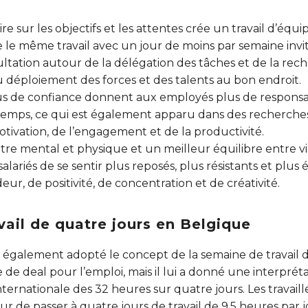
 sur les objectifs et les attentes crée un travail d’équip
ire le même travail avec un jour de moins par semaine invi
ltation autour de la délégation des tâches et de la rech
u déploiement des forces et des talents au bon endroit.
s de confiance donnent aux employés plus de responsabi
temps, ce qui est également apparu dans des recherch
otivation, de l’engagement et de la productivité.
tre mental et physique et un meilleur équilibre entre vi
lariés de se sentir plus reposés, plus résistants et plus
deur, de positivité, de concentration et de créativité.
vail de quatre jours en Belgique
galement adopté le concept de la semaine de travail de 
 de deal pour l’emploi, mais il lui a donné une interpré
nternationale des 32 heures sur quatre jours. Les travail
de passer à quatre jours de travail de 9,5 heures par j