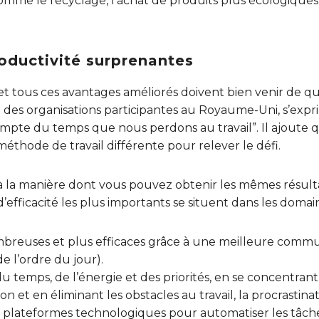
comme le recyclage, l’achat de produits plus écologiques,
oductivité surprenantes
t tous ces avantages améliorés doivent bien venir de qu
 des organisations participantes au Royaume-Uni, s’expr
pte du temps que nous perdons au travail”. Il ajoute qu
méthode de travail différente pour relever le défi.
ir à la manière dont vous pouvez obtenir les mêmes résul
 d’efficacité les plus importants se situent dans les domain
breuses et plus efficaces grâce à une meilleure commu
e l’ordre du jour).
 temps, de l’énergie et des priorités, en se concentrant
n et en éliminant les obstacles au travail, la procrastina
es plateformes technologiques pour automatiser les tâche