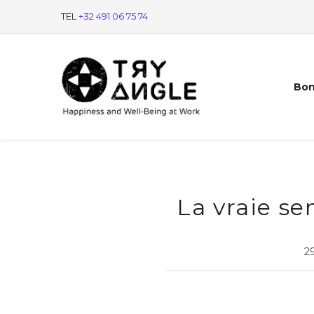
TEL
+32 491 06 75 74
Bon
La vraie se
2