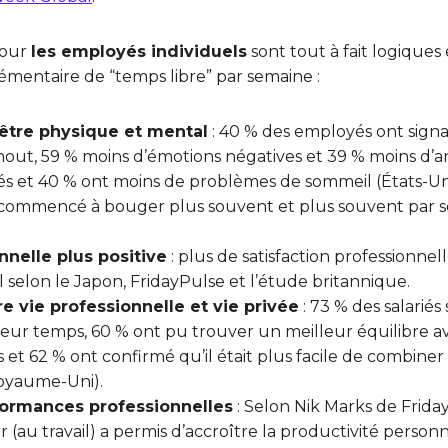
pour
les employés individuels
sont tout à fait logiques
émentaire de “temps libre” par semaine :
être physique et mental
: 40 % des employés ont signa
out, 59 % moins d’émotions négatives et 39 % moins d’a
és et 40 % ont moins de problèmes de sommeil (États-Uni
commencé à bouger plus souvent et plus souvent par 
nnelle plus positive
: plus de satisfaction professionnel
 selon le Japon, FridayPulse et l’étude britannique.
re vie professionnelle et vie privée
: 73 % des salariés
e leur temps, 60 % ont pu trouver un meilleur équilibre av
s et 62 % ont confirmé qu’il était plus facile de combiner l
(Royaume-Uni).
formances professionnelles
: Selon Nik Marks de Friday
(au travail) a permis d’accroître la productivité person