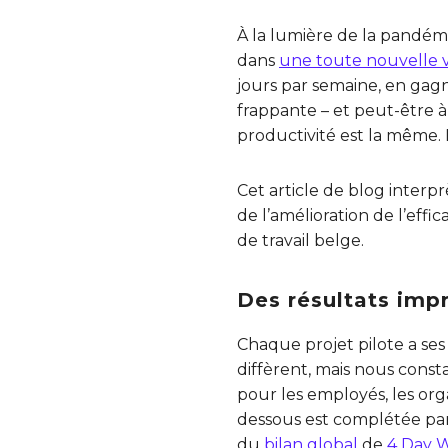
À la lumière de la pandémi
dans
une toute nouvelle vi
jours par semaine, en gagn
frappante – et peut-être à
productivité est la même. 
Cet article de blog interpr
de l’amélioration de l’effi
de travail belge.
Des résultats imp
Chaque projet pilote a ses 
diffèrent, mais nous consta
pour les employés, les orga
dessous est complétée par 
du
bilan global
de
4 Day 