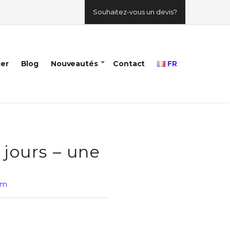
Souhaitez-vous un devis?
ier
Blog
Nouveautés
Contact
FR
 jours – une
am