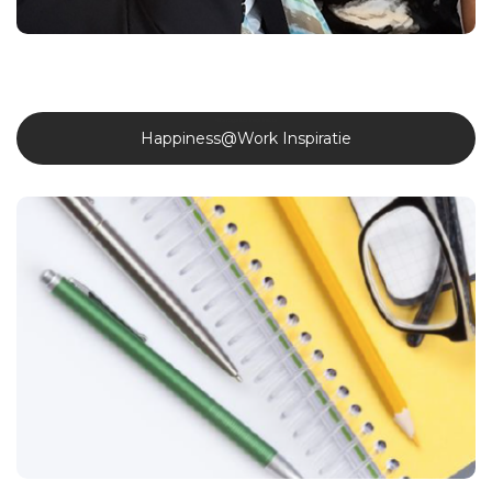
Werkgeluk inspiratie
Happiness@Work Inspiratie
Tryangle gebruikt nog meer formats om te inspireren en
informeren omtrent welzijn en werkgeluk: Van keynotes,
webinars, e-books, vlogs, podcasts, white papers, artikels,… tot
ondersteuning van interne of externe communicatie van
organisaties.
Meer weten?