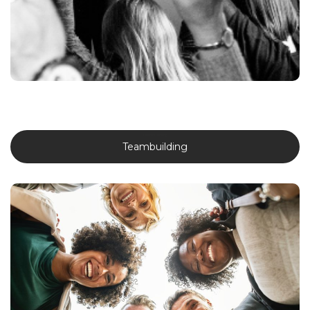
oefeningen.
Meer weten?
Teambuilding
Teambuilding
We begeleiden collega’s en leidinggevenden om sterke teams te
bouwen met een constructieve samenwerking.
Maak je keuze uit zowel on- als offline activiteiten en de ideale mix
tussen fun, tribe vibes en inzichten voor meer welzijn en
werkgeluk.