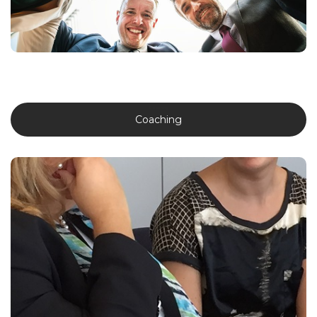
Meer weten?
Coaching
Coaching
We begeleiden individuele medewerkers op vlak van stress- en
burn-out, corporate well-being professionals, managers en
leidinggevenden om specifieke uitdagingen rond welzijn en
werkgeluk aan te pakken en oplossingen op maat te formuleren.
Meer weten?