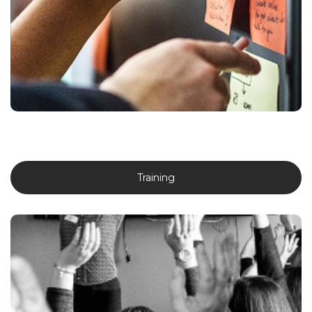
professionals, preventie-adviseurs, enz. in het uittekenen van een
welzijns- of werkgeluk-beleid, het bepalen van prioriteiten en het
uitrollen van de gekozen activiteiten.
Meer weten?
Training
Training
Aan de hand van (digitale) workshops en trainingen, e-learning
en (blended) learning journeys gaan we dieper in op één of
meerdere thema’s met behulp van theoretische en
wetenschappelijke inzichten, praktijkvoorbeelden en hands-on