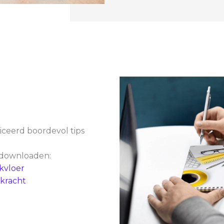
iceerd boordevol tips
 downloaden:
kvloer
rkracht