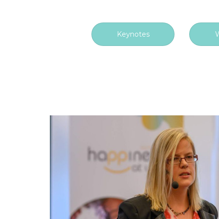
Keynotes
W