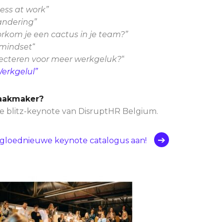
ess at work”
randering”
rkom je een cactus in je team?”
 mindset
“
ecteren voor meer werkgeluk?
“
Werkgelul”
aakmaker?
e blitz-keynote van DisruptHR Belgium.
gloednieuwe keynote catalogus aan!