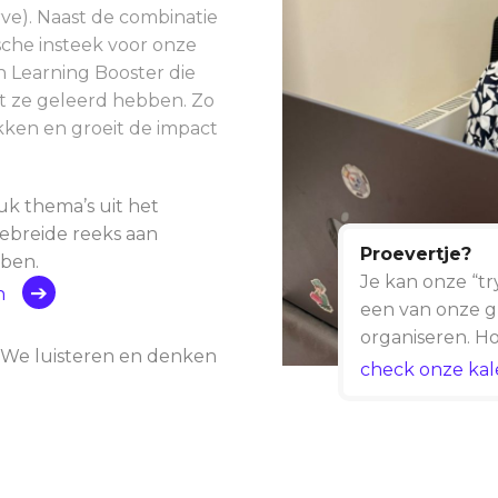
ve).
Naast de combinatie
sche insteek voor onze
n Learning Booster die
t ze geleerd hebben. Zo
kken en groeit de impact
k thema’s uit het
ebreide reeks aan
Proevertje?
ben.
Je kan onze “try
n
een van onze gr
organiseren. Ho
? We luisteren en denken
check onze ka