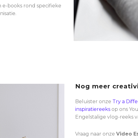
n e-books rond specifieke
isatie.
Nog meer creativi
Beluister onze
Try a Diff
inspiratiereeks
op ons Yout
Engelstalige vlog-reeks v
Vraag naar onze
Video E