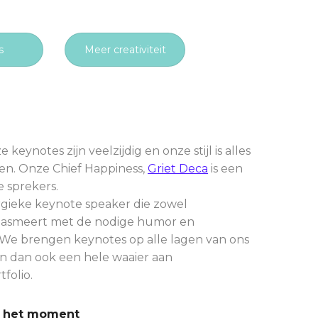
s
Meer creativiteit
ynotes zijn veelzijdig en onze stijl is alles
en. Onze Chief Happiness,
Griet Deca
is een
 sprekers.
gieke keynote speaker die zowel
iasmeert met de nodige humor en
. We brengen keynotes op alle lagen van ons
 dan ook een hele waaier aan
folio.
n het moment