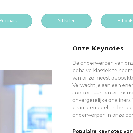
ebinars
Artikelen
E-book
Onze Keynotes
De onderwerpen van onze ke
behalve klassiek te noem
van onze meest geboekte
Verwacht je aan een
ener
confronteert en enthous
onvergetelijke oneliners
piramidemodel en hebben
onderwerpen in onze port
Populaire keynotes va