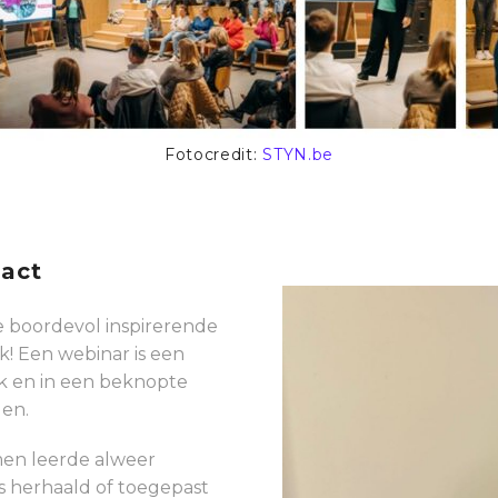
Fotocredit:
STYN.be
act
 boordevol inspirerende
k! Een webinar is een
k en in een beknopte
gen.
men leerde alweer
is herhaald of toegepast