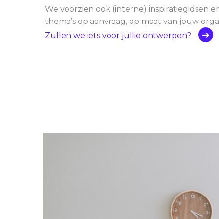
We voorzien ook (interne) inspiratiegidsen e
thema’s op aanvraag, op maat van jouw organ
Zullen we iets voor jullie ontwerpen?