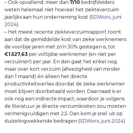
– Ook opvallend: meer dan
7/10
bedrijfsleiders
weten helemaal niet hoeveel het ziekteverzuim
jaarlijks aan hun onderneming kost (
SDWorx, juni
2024
).
– Het meest recente ziekteverzuimrapport toont
aan dat de gemiddelde kost van zieke werknemers
de voorbije jaren met zo’n 30% gestegen is, tot
€1.527,63
per voltijdse werknemer (en niet per
verzuimer!) per jaar. En dan gaat het enkel nog
maar over kort verzuim (afwezigheid van minder
dan 1 maand) én alleen het directe
productiviteitsverlies doordat de zieke werknemer
moet blijven doorbetaald worden. Daarnaast is er
ook nog een indirecte impact, waardoor je volgens
de literatuur je directe verzuimkosten zou moeten
vermenigvuldigen met 2,5. Dan kom je snel uit op
duizelingwekkende bedragen (
SDWorx, juni 2024
)