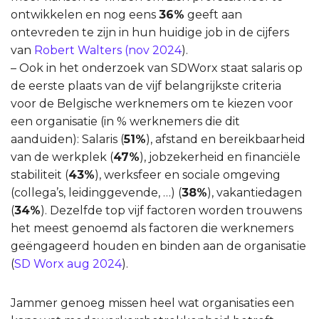
ontwikkelen en nog eens
36%
geeft aan
ontevreden te zijn in hun huidige job in de cijfers
van
Robert Walters (nov 2024
).
– Ook in het onderzoek van SDWorx staat salaris op
de eerste plaats van de vijf belangrijkste criteria
voor de Belgische werknemers om te kiezen voor
een organisatie (in % werknemers die dit
aanduiden): Salaris (
51%
), afstand en bereikbaarheid
van de werkplek (
47%
), jobzekerheid en financiële
stabiliteit (
43%
), werksfeer en sociale omgeving
(collega’s, leidinggevende, …) (
38%
), vakantiedagen
(
34%
). Dezelfde top vijf factoren worden trouwens
het meest genoemd als factoren die werknemers
geëngageerd houden en binden aan de organisatie
(
SD Worx aug 2024
).
Jammer genoeg missen heel wat organisaties een