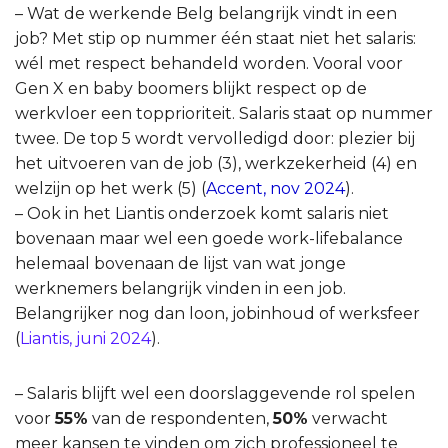
–
Wat de werkende Belg belangrijk vindt in een
job? Met stip op nummer één staat niet het salaris:
wél met respect behandeld worden. Vooral voor
Gen X en baby boomers blijkt respect op de
werkvloer een topprioriteit.
Salaris staat op nummer
twee. De top 5 wordt vervolledigd door: plezier bij
het uitvoeren van de job (3), werkzekerheid (4) en
welzijn op het werk (5) (
Accent, nov 2024
).
– Ook in het Liantis onderzoek komt salaris niet
bovenaan maar wel e
en goede work-lifebalance
helemaal bovenaan de lijst van wat jonge
werknemers belangrijk vinden in een job.
Belangrijker nog dan loon, jobinhoud of werksfeer
(
Liantis, juni 2024
).
– Salaris blijft wel een doorslaggevende rol spelen
voor
55%
van de respondenten,
50%
verwacht
meer kansen te vinden om zich professioneel te