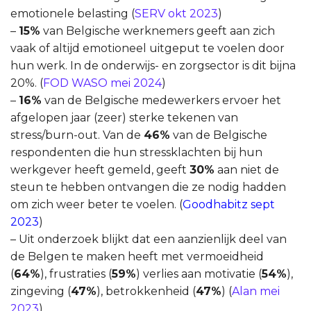
emotionele belasting (
SERV okt 2023
)
–
15%
van Belgische werknemers geeft aan zich
vaak of altijd emotioneel uitgeput te voelen door
hun werk. In de onderwijs- en zorgsector is dit bijna
20%. (
FOD WASO mei 2024
)
–
16%
van de Belgische medewerkers ervoer het
afgelopen jaar (zeer) sterke tekenen van
stress/burn-out. Van de
46%
van de Belgische
respondenten die hun stressklachten bij hun
werkgever heeft gemeld, geeft
30%
aan niet de
steun te hebben ontvangen die ze nodig hadden
om zich weer beter te voelen. (
Goodhabitz sept
2023
)
– Uit onderzoek blijkt dat een aanzienlijk deel van
de Belgen te maken heeft met vermoeidheid
(
64%
), frustraties (
59%
) verlies aan motivatie (
54%
),
zingeving (
47%
), betrokkenheid (
47%
) (
Alan mei
2023
)