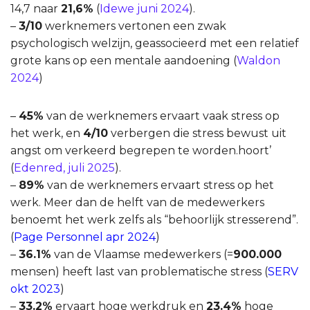
14,7 naar
21,6%
(
Idewe juni 2024
).
–
3/10
werknemers vertonen een zwak
psychologisch welzijn, geassocieerd met een relatief
grote kans op
een mentale aandoening (
Waldon
2024
)
–
45%
van de werknemers ervaart vaak stress op
het werk, en
4/10
verbergen die stress bewust uit
angst om verkeerd begrepen te worden.hoort’
(
Edenred, juli 2025
).
–
89%
van de werknemers ervaart stress op het
werk. Meer dan de helft van de medewerkers
benoemt het werk zelfs als “behoorlijk stresserend”.
(
Page Personnel apr 2024
)
–
36.1%
van de Vlaamse medewerkers (=
900.000
mensen) heeft last van problematische stress (
SERV
okt 2023
)
–
33.2%
ervaart hoge werkdruk en
23.4%
hoge