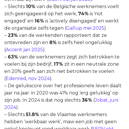
– Slechts
10%
van de Belgische werknemers voelt
zich geëngageerd op het werk,
74%
is ‘not
engaged’ en
16%
is ‘actively disengaged’ en werkt
de organisatie zelfs tegen (
Gallup mei 2025
).
–
23%
van de werkenden rapporteert dat ze
ontevreden zijn en
8%
is zelfs heel ongelukkig
(
Accent jan 2025
).
–
63%
van de werknemers zegt zich betrokken te
voelen bij zijn bedrijf,
17%
zit in een neutrale zone
en 20% geeft aan zich niet betrokken te voelen
(
Edenred, nov 2024
).
– De gelukscore over het professionele leven daalt
jaar na jaar: in 2020 was 41% nog ‘erg gelukkig’ op
zijn job. In 2024 is dat nog slechts
36%
(
Jobat, juni
2024
).
– Slechts
51.8%
van de Vlaamse werknemers
hebben ‘werkbaar werk’, maw een job met geen
enkel knelpunt rond werkbaar werk (
SERV okt