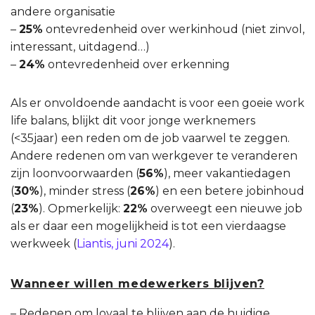
andere organisatie
–
25%
ontevredenheid over werkinhoud (niet zinvol,
interessant, uitdagend…)
–
24%
ontevredenheid over erkenning
Als er onvoldoende aandacht is voor een goeie work
life balans, blijkt dit voor jonge werknemers
(<35jaar) een reden om de job vaarwel te zeggen.
Andere redenen om van werkgever te veranderen
zijn loonvoorwaarden (
56%
), meer vakantiedagen
(
30%
), minder stress (
26%
) en een betere jobinhoud
(
23%
). Opmerkelijk:
22%
overweegt een nieuwe job
als er daar een mogelijkheid is tot een vierdaagse
werkweek (
Liantis, juni 2024
).
Wanneer willen medewerkers blijven?
– Redenen om loyaal te blijven aan de huidige