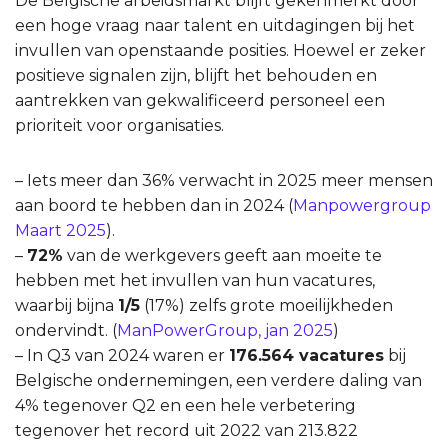
De Belgische arbeidsmarkt blijft gekenmerkt door
een hoge vraag naar talent en uitdagingen bij het
invullen van openstaande posities. Hoewel er zeker
positieve signalen zijn, blijft het behouden en
aantrekken van gekwalificeerd personeel een
prioriteit voor organisaties.
– Iets meer dan 36% verwacht in 2025 meer mensen
aan boord te hebben dan in 2024 (
Manpowergroup
Maart 2025
).
–
72%
van de werkgevers geeft aan moeite te
hebben met het invullen van hun vacatures,
waarbij bijna
1/5
(17%) zelfs grote moeilijkheden
ondervindt. (
ManPowerGroup, jan 2025
)
– In Q3 van 2024 waren er
176.564 vacatures
bij
Belgische ondernemingen, een verdere daling van
4% tegenover Q2 en een hele verbetering
tegenover het record uit 2022 van 213.822