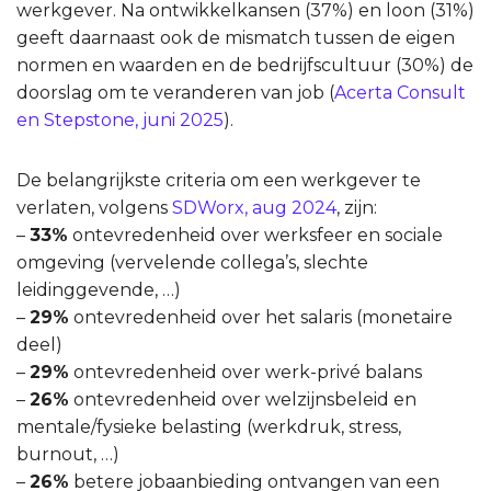
werkgever. Na ontwikkelkansen (37%) en loon (31%)
geeft daarnaast ook de mismatch tussen de eigen
normen en waarden en de bedrijfscultuur (30%) de
doorslag om te veranderen van job (
Acerta Consult
en Stepstone, juni 2025
).
De belangrijkste criteria om een werkgever te
verlaten, volgens
SDWorx, aug 2024
, zijn:
–
33%
ontevredenheid over werksfeer en sociale
omgeving (vervelende collega’s, slechte
leidinggevende, …)
–
29%
ontevredenheid over het salaris (monetaire
deel)
–
29%
ontevredenheid over werk-privé balans
–
26%
ontevredenheid over welzijnsbeleid en
mentale/fysieke belasting (werkdruk, stress,
burnout, …)
–
26%
betere jobaanbieding ontvangen van een