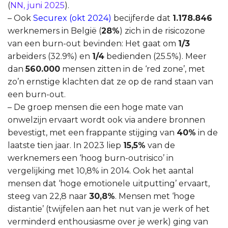
(
NN, juni 2025
).
– Ook
Securex (okt 2024)
becijferde dat
1.178.846
werknemers in België (
28%
) zich in de risicozone
van een burn-out bevinden: Het gaat om
1/3
arbeiders (32.9%) en
1/4
bedienden (25.5%). Meer
dan
560.000
mensen zitten in de ‘red zone’, met
zo’n ernstige klachten dat ze op de rand staan van
een burn-out.
– De groep mensen die een hoge mate van
onwelzijn ervaart wordt ook via andere bronnen
bevestigt, met een frappante stijging van
40%
in de
laatste tien jaar. In 2023 liep
15,5%
van de
werknemers een ‘hoog burn-outrisico’ in
vergelijking met 10,8% in 2014. Ook het aantal
mensen dat ‘hoge emotionele uitputting’ ervaart,
steeg van 22,8 naar
30,8%
. Mensen met ‘hoge
distantie’ (twijfelen aan het nut van je werk of het
verminderd enthousiasme over je werk) ging van