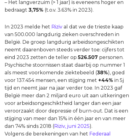
– Het langverzuim (> 1 jaar) is eveneens hoger en
bedraagt
3,75%
(t.o.v. 3.63% in 2023).
In 2023 melde het
Riziv
al dat we de trieste kaap
van 500.000 langdurig zieken overschreden in
België. De groep langdurig arbeidsongeschikten
neemt daarenboven steeds verder toe: cijfers tot
eind 2023 zetten de teller op
526.507
personen.
Psychische stoornissen staat daarbij op nummer 1
als meest voorkomende ziektebeeld (
38%
), goed
voor 137.454 mensen, een stijging met
+44%
in 5j
tijd en neemt jaar na jaar verder toe. In 2023 gaf
België meer dan 2 miljard euro uit aan uitkeringen
voor arbeidsongeschiktheid langer dan een jaar
veroorzaakt door depressie of burn-out. Dat is een
stijging van meer dan 15% in één jaar en van meer
dan 74% sinds 2018 (
Riziv, juni 2025
).
Volgens de berekeningen van het
Federaal