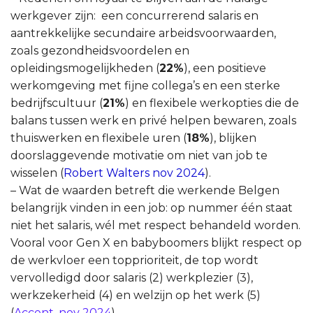
werkgever zijn: een concurrerend salaris en
aantrekkelijke secundaire arbeidsvoorwaarden,
zoals gezondheidsvoordelen en
opleidingsmogelijkheden (
22%
), een positieve
werkomgeving met fijne collega’s en een sterke
bedrijfscultuur (
21%
) en flexibele werkopties die de
balans tussen werk en privé helpen bewaren, zoals
thuiswerken en flexibele uren (
18%
), blijken
doorslaggevende motivatie om niet van job te
wisselen (
Robert Walters nov 2024
).
–
Wat de waarden betreft die werkende Belgen
belangrijk vinden in een job: op nummer één staat
niet het salaris, wél met respect behandeld worden.
Vooral voor Gen X en babyboomers blijkt respect op
de werkvloer een topprioriteit, de top wordt
vervolledigd door salaris (2) werkplezier (3),
werkzekerheid (4) en welzijn op het werk (5)
(
Accent, nov 2024
).