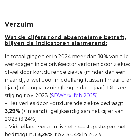
Verzuim
Wat de cijfers rond absenteïsme betreft,
blijven de indicatoren alarmerend:
In totaal gingen er in 2024 meer dan
10%
van alle
werkdagen in de privésector verloren door ziekte:
ofwel door kortdurende ziekte (minder dan een
maand), ofwel door middellang (tussen 1 maand en
1 jaar) of lang verzuim (langer dan 1 jaar). Dit is een
stijging t.o.v. 2023 (
SDWorx, feb 2025
).
–
Het verlies door kortdurende ziekte bedraagt
3,29%
(<1maand) , gelijkaardig aan het cijfer van
2023 (3,24%).
– Middellang verzuim is het meest gestegen: het
bedraagt nu
3,25%
, t.o.v. 3,04% in 2023.