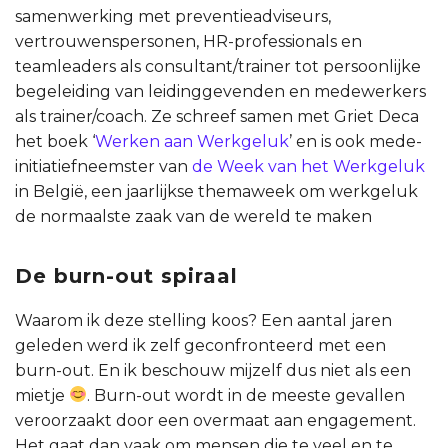
samenwerking met preventieadviseurs,
vertrouwenspersonen, HR-professionals en
teamleaders als consultant/trainer tot persoonlijke
begeleiding van leidinggevenden en medewerkers
als trainer/coach. Ze schreef samen met Griet Deca
het boek ‘
Werken aan Werkgeluk
’ en is ook mede-
initiatiefneemster van
de Week van het Werkgeluk
in België, een jaarlijkse themaweek om werkgeluk
de normaalste zaak van de wereld te maken
De burn-out spiraal
Waarom ik deze stelling koos? Een aantal jaren
geleden werd ik zelf geconfronteerd met een
burn-out. En ik beschouw mijzelf dus niet als een
mietje
. Burn-out wordt in de meeste gevallen
veroorzaakt door een overmaat aan engagement.
Het gaat dan vaak om mensen die te veel en te