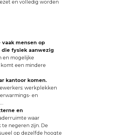
gezet en volledig worden
oe vaak mensen op
 die fysiek aanwezig
en en mogelijke
n komt een mindere
ar kantoor komen.
dewerkers: werkplekken
verwarmings- en
,…
xterne en
aderruimte waar
 te negeren zijn. De
visueel op dezelfde hoogte