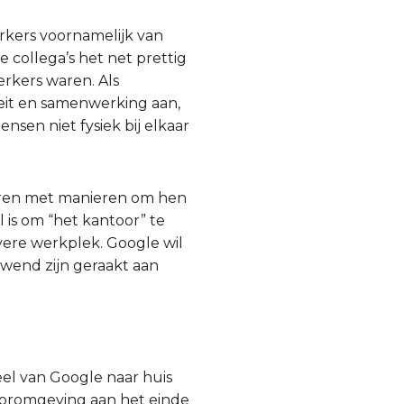
kers voornamelijk van
e collega’s het net prettig
rkers waren. Als
eit en samenwerking aan,
en niet fysiek bij elkaar
ren met manieren om hen
 is om “het kantoor” te
vere werkplek. Google wil
wend zijn geraakt aan
el van Google naar huis
tooromgeving aan het einde