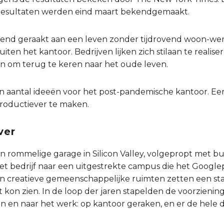
 resultaten werden eind maart bekendgemaakt.
end geraakt aan een leven zonder tijdrovend woon-we
buiten het kantoor. Bedrijven lijken zich stilaan te real
ijn om terug te keren naar het oude leven.
 aantal ideeën voor het post-pandemische kantoor. Een
roductiever te maken.
ver
 rommelige garage in Silicon Valley, volgepropt met bure
het bedrijf naar een uitgestrekte campus die het Goog
en creatieve gemeenschappelijke ruimten zetten een st
 kon zien. In de loop der jaren stapelden de voorzienin
van en naar het werk: op kantoor geraken, en er de hele d