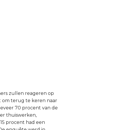
mers zullen reageren op
 om terug te keren naar
ngeveer 70 procent van de
er thuiswerken,
 15 procent had een
 De enquête werd in