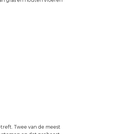
an gras en houten vloeren
etreft. Twee van de meest