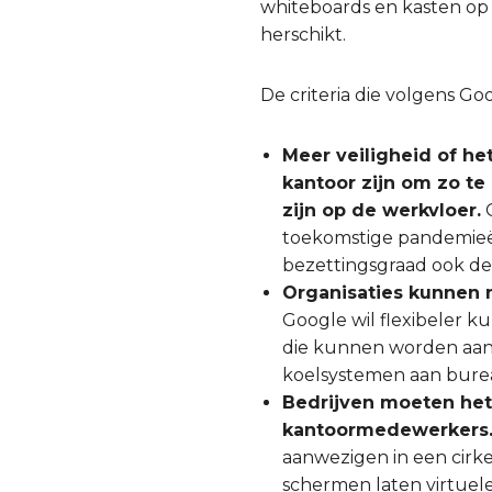
whiteboards en kasten op 
herschikt.
De criteria die volgens G
Meer veiligheid of he
kantoor zijn om zo t
zijn op de werkvloer.
G
toekomstige pandemieën
bezettingsgraad ook de
Organisaties kunnen 
Google wil flexibeler
die kunnen worden aang
koelsystemen aan burea
Bedrijven moeten het
kantoormedewerkers
aanwezigen in een cirke
schermen laten virtuele