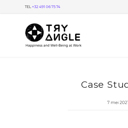
TEL
+32 491 06 75 74
Case Stu
7 mei 202