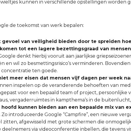
wieltjes kunnen in verschillende opstellingen worden 
oogle de toekomst van werk bepalen:
t gevoel van veiligheid bieden door te spreiden h
e komen tot een lagere bezettingsgraad van mensen
oogle denkt hierbij vooruit aan jaarlijkse griepseizoen
 en wil zo besmettingsrisico’s verminderen. Bovendie
 concentratie ten goede.
niet meer eisen dat mensen vijf dagen per week na
 kunnen inspelen op de veranderende behoeften van me
epast voor een bepaald team of project, persoonlijke 
us, vergaderruimtes in kampthema’s in de buitenlucht
 hoofd kunnen bieden aan een bepaalde mix van e
.
Zo introduceerde Google “Campfire”, een nieuwe verg
l zitten, afgewisseld met grote schermen die onmogelijk
 deelnemers via videoconferentie inbellen, die tevens 