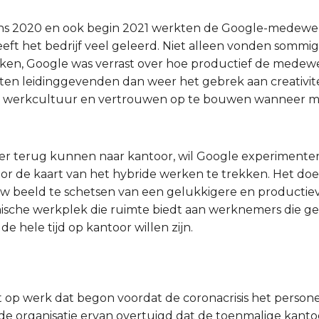
ns 2020 en ook begin 2021 werkten de Google-medewer
heeft het bedrijf veel geleerd. Niet alleen vonden sommig
ken, Google was verrast over hoe productief de medewe
ten leidinggevenden dan weer het gebrek aan creativit
n werkcultuur en vertrouwen op te bouwen wanneer mens
 terug kunnen naar kantoor, wil Google experimente
r de kaart van het hybride werken te trekken. Het doel
uw beeld te schetsen van een gelukkigere en productie
sche werkplek die ruimte biedt aan werknemers die ge
e hele tijd op kantoor willen zijn.
op werk dat begon voordat de coronacrisis het persone
e de organisatie ervan overtuigd dat de toenmalige kan