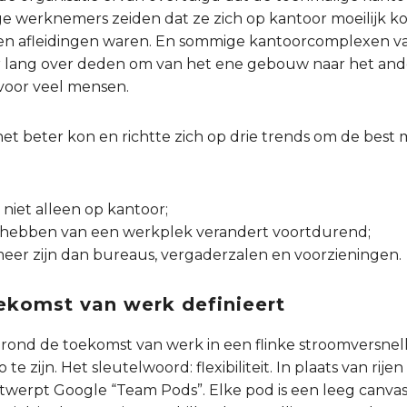
ige werknemers zeiden dat ze zich op kantoor moeilijk
en afleidingen waren. En sommige kantoorcomplexen v
r lang over deden om van het ene gebouw naar het ande
voor veel mensen.
het beter kon en richtte zich op drie trends om de best
niet alleen op kantoor;
hebben van een werkplek verandert voortdurend;
r zijn dan bureaus, vergaderzalen en voorzieningen.
ekomst van werk definieert
 rond de toekomst van werk in een flinke stroomversnel
 te zijn. Het sleutelwoord: flexibiliteit. In plaats van rij
werpt Google “Team Pods”. Elke pod is een leeg canvas: