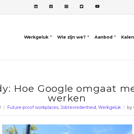
Werkgeluk
Wie zijn we?
Aanbod
Kalen
dy: Hoe Google omgaat me
werken
1
Future-proof workplaces
,
Jobtevredenheid
,
Werkgeluk
by