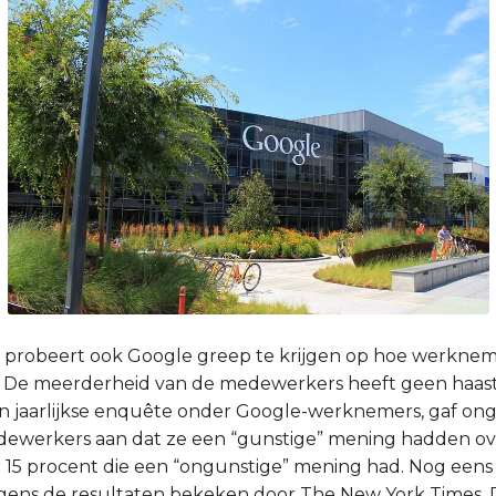
en probeert ook Google greep te krijgen op hoe werkne
 De meerderheid van de medewerkers heeft geen haast
zijn jaarlijkse enquête onder Google-werknemers, gaf o
ewerkers aan dat ze een “gunstige” mening hadden ov
15 procent die een “ongunstige” mening had. Nog eens
olgens de resultaten bekeken door The New York Times.