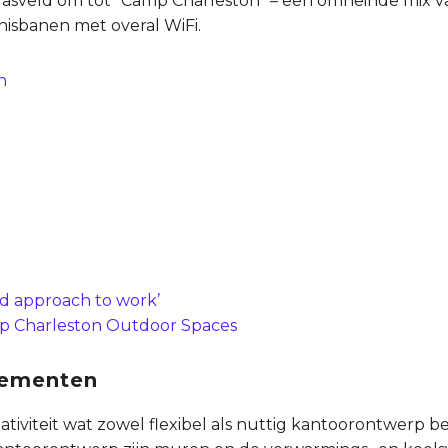
rasveld om tot “Camp Charleston” – een omheinde mix v
nnisbanen met overal WiFi.
id approach to work’
p Charleston Outdoor Spaces
lementen
ativiteit wat zowel flexibel als nuttig kantoorontwerp b