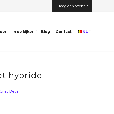
Graag een offerte?
der
In de kijker
Blog
Contact
NL
t hybride
Griet Deca