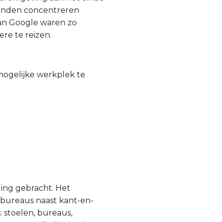
 konden concentreren
an Google waren zo
re te reizen.
 mogelijke werkplek te
ling gebracht. Het
en bureaus naast kant-en-
 stoelen, bureaus,