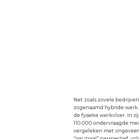
Net zoals zovele bedrijv
zogenaamd hybride werk.
de fysieke werkvloer. In 
110.000 ondervraagde med
vergeleken met ongeveer 
“neutraal” perspectief, v