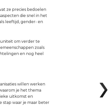
wat ze precies bedoelen
saspecten die snel in het
ls leeftijd, gender- en
tuniteit om verder te
e gemeenschappen zoals
telingen en nog heel
ganisaties willen werken
en waarom je het thema
fieke uitkomst en
e stap waar je maar beter