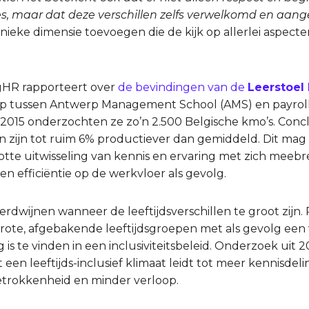
sies, maar dat deze verschillen zelfs verwelkomd en aa
ieke dimensie toevoegen die de kijk op allerlei aspecte
HR rapporteert over
de bevindingen van de
Leerstoel
p tussen Antwerp Management School (AMS) en payroll
015 onderzochten ze zo’n 2.500 Belgische kmo’s. Conclu
den zijn tot ruim 6% productiever dan gemiddeld. Dit ma
n vlotte uitwisseling van kennis en ervaring met zich me
g en efficiëntie op de werkvloer als gevolg.
rdwijnen wanneer de leeftijdsverschillen te groot zijn. 
et grote, afgebakende leeftijdsgroepen met als gevolg ee
g is te vinden in een inclusiviteitsbeleid. Onderzoek uit 
en leeftijds-inclusief klimaat leidt tot meer kennisdeli
etrokkenheid en minder verloop.