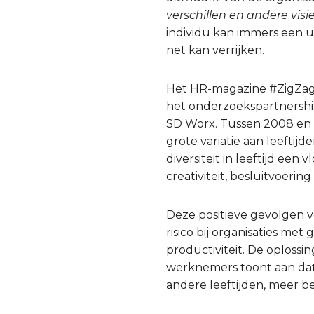
verschillen en andere vi
individu kan immers een un
net kan verrijken.
Het HR-magazine #ZigZag
het onderzoekspartnershi
SD Worx. Tussen 2008 en 2
grote variatie aan leeftij
diversiteit in leeftijd ee
creativiteit, besluitvoerin
Deze positieve gevolgen ve
risico bij organisaties m
productiviteit. De oplossin
werknemers toont aan dat e
andere leeftijden, meer b