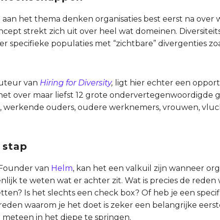
aan het thema denken organisaties best eerst na over 
ncept strekt zich uit over heel wat domeinen. Diversiteit
r specifieke populaties met “zichtbare” divergenties zoa
uteur van
Hiring for Diversity
,
ligt hier echter een oppor
 het over maar liefst 12 grote ondervertegenwoordigd
 werkende ouders, oudere werknemers, vrouwen, vluch
e stap
-Founder van
Helm
, kan het een valkuil zijn wanneer or
genlijk te weten wat er achter zit. Wat is precies de red
tten? Is het slechts een check box? Of heb je een speci
eden waarom je het doet is zeker een belangrijke eerst
 meteen in het diepe te springen.