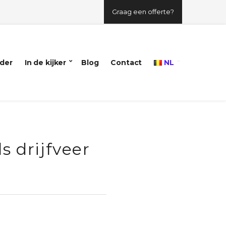
Graag een offerte?
der
In de kijker
Blog
Contact
NL
s drijfveer