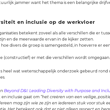
atuurlijk jammer want het thema is een belangrijke drij
rsiteit en inclusie op de werkvloer
 organisaties betekent zoveel als alle verschillen die er
 zijn en de meerwaarde ervan in de kijker zetten.
 hoe divers de groep is samengesteld, in hoeverre er een
e (constructief) er met die verschillen wordt omgegaan.
eds heel wat wetenschappelijk onderzoek gebeurd rond di
es.
an
Beyond D&I: Leading Diversity with Purpose and Incl
it en inclusie gaat om
“het creëren van een veilige, posit
reen mag zijn wie ze zijn en iedereen stuk voor stuk 
tie
.
Het betekent ook dat er niet alleen respect en beg