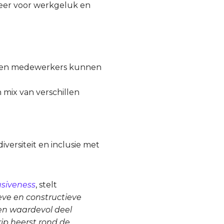
fveer voor werkgeluk en
 tussen medewerkers kunnen
 mix van verschillen
versiteit en inclusie met
usiveness
, stelt
ieve en constructieve
een waardevol deel
rip heerst rond de