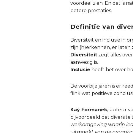
voordeel zien. En dat is n
betere prestaties.
Definitie van dive
Diversiteit en inclusie in
zijn (h)erkennen, er laten
Diversiteit
zegt alles over
aanwezig is.
Inclusie
heeft het over ho
De voorbije jaren is er re
flink wat positieve conclusi
Kay Formanek,
auteur v
bijvoorbeeld dat diversite
werkomgeving waarin iede
uitmaakt van de organisa