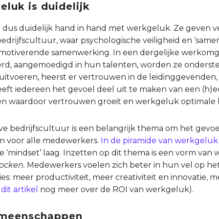
luk is duidelijk
aan dus duidelijk hand in hand met werkgeluk. Ze geven 
edrijfscultuur, waar psychologische veiligheid en ‘samen 
 motiverende samenwerking. In een dergelijke werkomge
erd, aangemoedigd in hun talenten, worden ze onders
itvoeren, heerst er vertrouwen in de leidinggevenden, 
eeft iedereen het gevoel deel uit te maken van een (h)e
en waardoor vertrouwen groeit en werkgeluk optimale k
ve bedrijfscultuur is een belangrijk thema om het gevoel
n voor alle medewerkers.
In de piramide van werkgeluk
e ‘mindset’ laag. Inzetten op dit thema is een vorm va
ocken.
Medewerkers voelen zich beter in hun vel op het
ies: meer productiviteit, meer creativiteit en innovatie
n
dit artikel
nog meer over de ROI van werkgeluk).
gemeenschappen