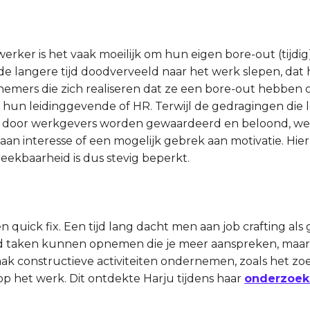
rker is het vaak moeilijk om hun eigen bore-out (tijdig)
 langere tijd doodverveeld naar het werk slepen, dat 
mers die zich realiseren dat ze een bore-out hebben o
 hun leidinggevende of HR. Terwijl de gedragingen die 
 door werkgevers worden gewaardeerd en beloond, wee
aan interesse of een mogelijk gebrek aan motivatie. Hie
reekbaarheid is dus stevig beperkt.
 quick fix. Een tijd lang dacht men aan job crafting als
eld taken kunnen opnemen die je meer aanspreken, maar
ak constructieve activiteiten ondernemen, zoals het zo
op het werk. Dit ontdekte Harju tijdens haar
onderzoek 