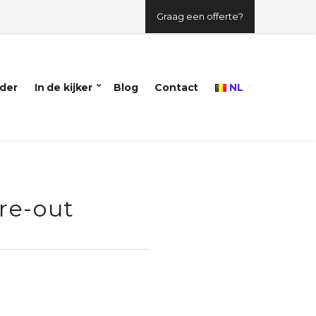
Graag een offerte?
der
In de kijker
Blog
Contact
NL
re-out