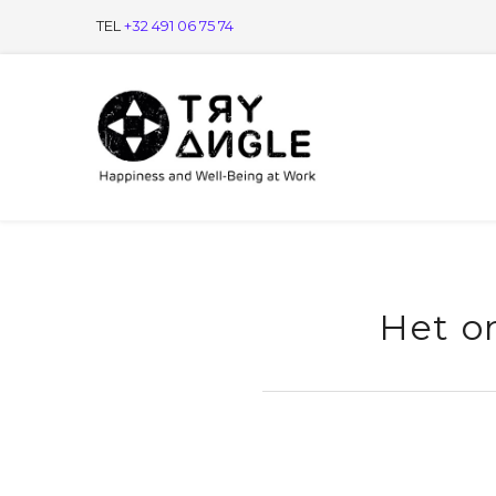
TEL
+32 491 06 75 74
Het o