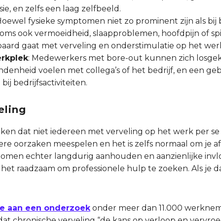
ie, en zelfs een laag zelfbeeld.
 Hoewel fysieke symptomen niet zo prominent zijn als bi
ms ook vermoeidheid, slaapproblemen, hoofdpijn of spi
paard gaat met verveling en onderstimulatie op het wer
erkplek
: Medewerkers met bore-out kunnen zich losge
denheid voelen met collega’s of het bedrijf, en een ge
j bedrijfsactiviteiten.
eling
rken dat niet iedereen met verveling op het werk per se
e oorzaken meespelen en het is zelfs normaal om je af 
mptomen echter langdurig aanhouden en aanzienlijke in
s het raadzaam om professionele hulp te zoeken. Als je da
.
ee aan een onderzoek
onder meer dan 11.000 werkneme
 dat chronische verveling “de kans op verloop en vervro