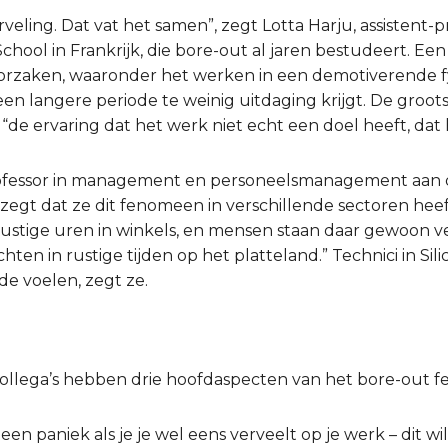
rveling. Dat vat het samen”, zegt Lotta Harju, assistent-
hool in Frankrijk, die bore-out al jaren bestudeert. Een
oorzaken, waaronder het werken in een demotiverende f
n langere periode te weinig uitdaging krijgt. De groots
 “de ervaring dat het werk niet echt een doel heeft, dat 
fessor in management en personeelsmanagement aan de
zegt dat ze dit fenomeen in verschillende sectoren heef
ustige uren in winkels, en mensen staan daar gewoon ve
en in rustige tijden op het platteland.” Technici in Sil
de voelen, zegt ze.
llega’s hebben drie hoofdaspecten van het bore-out f
(geen paniek als je je wel eens verveelt op je werk – dit w