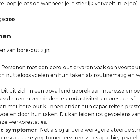
e loop je pas op wanneer je je stierlijk verveelt in je job)
scrisis
men
n van bore-out zijn:
: Personen met een bore-out ervaren vaak een voortdu
ch nutteloos voelen en hun taken als routinematig en 
: Dit uit zich in een opvallend gebrek aan interesse en be
esulteren in verminderde productiviteit en prestaties.”
sen met bore-out kunnen onder hun capaciteiten preste
elen door hun taken. Dit kan leiden tot gevoelens van 
ze werkprestaties.
ale symptomen
: Net als bij andere werkgerelateerde st
n scala aan symptomen ervaren, zoals apathie, gevoelen