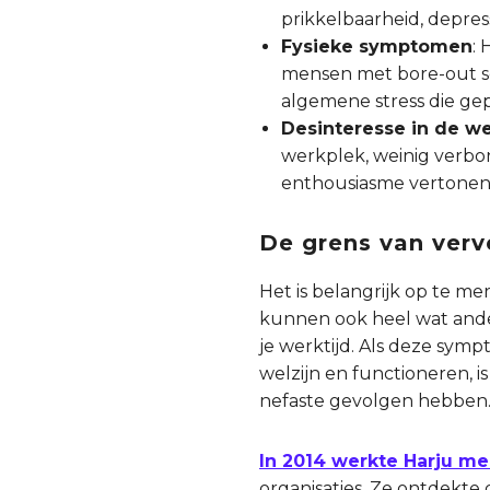
prikkelbaarheid, depress
Fysieke symptomen
:
mensen met bore-out so
algemene stress die ge
Desinteresse in de w
werkplek, weinig verbon
enthousiasme vertonen bi
De grens van verv
Het is belangrijk op te me
kunnen ook heel wat ander
je werktijd. Als deze sy
welzijn en functioneren, i
nefaste gevolgen hebben
In 2014 werkte Harju m
organisaties. Ze ontdekte