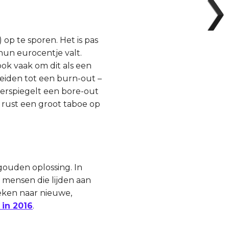
 op te sporen. Het is pas
hun eurocentje valt.
ok vaak om dit als een
leiden tot een burn-out –
rspiegelt een bore-out
r rust een groot taboe op
 gouden oplossing. In
 mensen die lijden aan
eken naar nieuwe,
in 2016
.