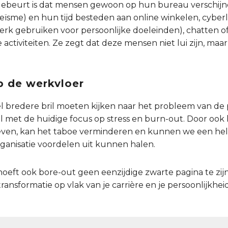
gebeurt is dat mensen gewoon op hun bureau verschijn
teïsme) en hun tijd besteden aan online winkelen, cyberl
rk gebruiken voor persoonlijke doeleinden), chatten o
activiteiten. Ze zegt dat deze mensen niet lui zijn, maa
p de werkvloer
eel bredere bril moeten kijken naar het probleem van d
l met de huidige focus op stress en burn-out. Door oo
ven, kan het taboe verminderen en kunnen we een hel
rganisatie voordelen uit kunnen halen.
hoeft ook bore-out geen eenzijdige zwarte pagina te zij
ransformatie op vlak van je carrière en je persoonlijkheid