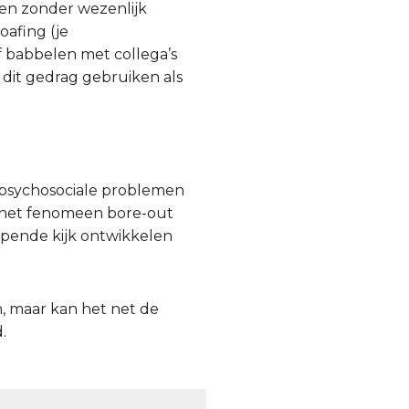
en zonder wezenlijk
oafing (je
f babbelen met collega’s
r dit gedrag gebruiken als
e psychosociale problemen
k het fenomeen bore-out
pende kijk ontwikkelen
n, maar kan het net de
.