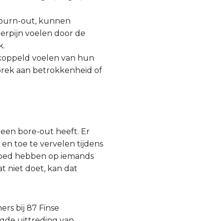
j burn-out, kunnen
erpijn voelen door de
k.
koppeld voelen van hun
brek aan betrokkenheid of
 een bore-out heeft. Er
en toe te vervelen tijdens
vloed hebben op iemands
t niet doet, kan dat
rs bij 87 Finse
egde uittreding van