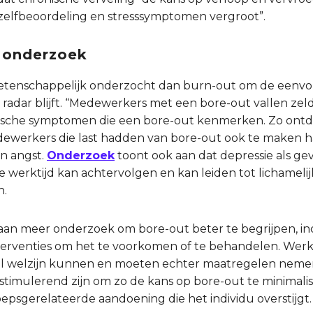
zelfbeoordeling en stresssymptomen vergroot”.
 onderzoek
etenschappelijk onderzocht dan burn-out om de eenvo
adar blijft. “Medewerkers met een bore-out vallen zelde
typische symptomen die een bore-out kenmerken. Zo ont
ewerkers die last hadden van bore-out ook te maken 
n angst.
Onderzoek
toont ook aan dat depressie als ge
werktijd kan achtervolgen en kan leiden tot lichamelij
n.
 aan meer onderzoek om bore-out beter te begrijpen, inc
terventies om het te voorkomen of te behandelen. Werk
al welzijn kunnen en moeten echter maatregelen nem
stimulerend zijn om zo de kans op bore-out te minimalis
epsgerelateerde aandoening die het individu overstijgt.