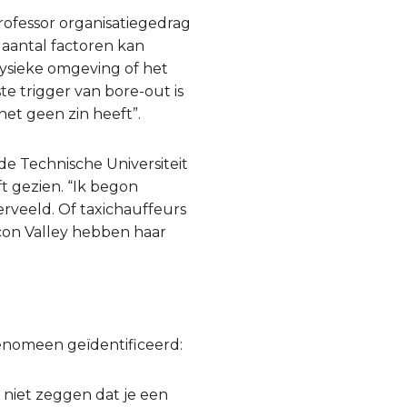
professor organisatiegedrag
 aantal factoren kan
ysieke omgeving of het
te trigger van bore-out is
het geen zin heeft”.
 Technische Universiteit
t gezien. “Ik begon
rveeld. Of taxichauffeurs
icon Valley hebben haar
enomeen geïdentificeerd:
il niet zeggen dat je een