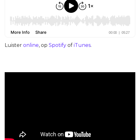
Luister
online
, op
Spotify
of
iTunes
.