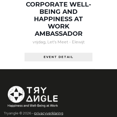
CORPORATE WELL-
BEING AND
HAPPINESS AT
WORK
AMBASSADOR
vrijdag
,
Let's Meet - Elewijt
EVENT DETAIL
Tryangle © 2026 –
privacyverklaring