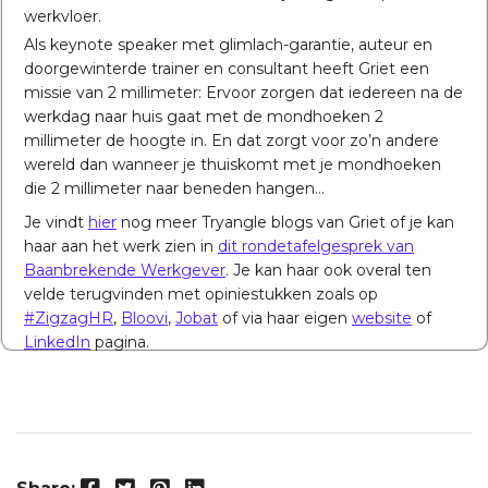
werkvloer.
Als keynote speaker met glimlach-garantie, auteur en
doorgewinterde trainer en consultant heeft Griet een
missie van 2 millimeter: Ervoor zorgen dat iedereen na de
werkdag naar huis gaat met de mondhoeken 2
millimeter de hoogte in. En dat zorgt voor zo’n andere
wereld dan wanneer je thuiskomt met je mondhoeken
die 2 millimeter naar beneden hangen…
Je vindt
hier
nog meer Tryangle blogs van Griet of je kan
haar aan het werk zien in
dit rondetafelgesprek van
Baanbrekende Werkgever
. Je kan haar ook overal ten
velde terugvinden met opiniestukken zoals op
#ZigzagHR
,
Bloovi
,
Jobat
of via haar eigen
website
of
LinkedIn
pagina.
Facebook
Twitter
Pinterest
LinkedIn