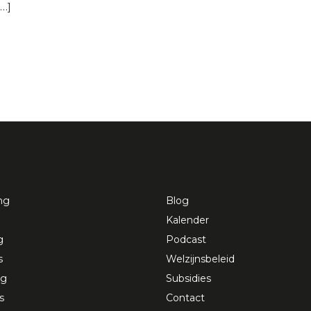
[…]
ng
Blog
Kalender
g
Podcast
s
Welzijnsbeleid
ng
Subsidies
s
Contact