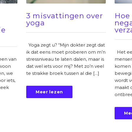
3 misvattingen over
Hoe
yoga
nega
je
verz
Yoga zegt u? “Mijn dokter zegt dat
ik dat eens moet proberen om m’n
Het eer
een van
stressniveau te laten dalen, maar is
mensen
ewoon
dat wel iets voor mij? Met zo’n veel
komen t
en, we
te strakke broek tussen al die […]
bewegin
r iets,
wordt v
steek
maakt d
Meer lezen
ontbree
Me