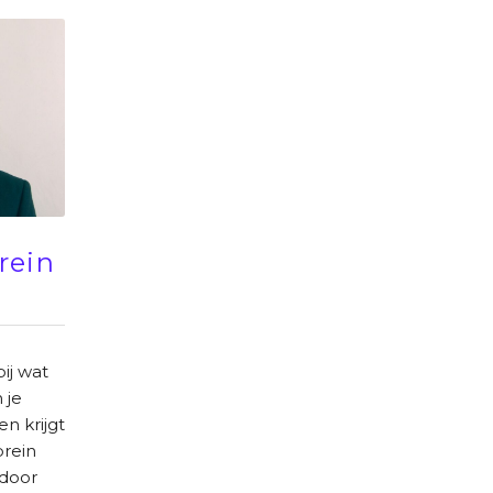
rein
ij wat
 je
en krijgt
brein
 door