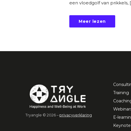
een vloedgolf van prikkels, 
Meer lezen
Consulti
Training
Coachin
Webinar
Tryangle © 2026 –
privacyverklaring
E-learni
Keynote