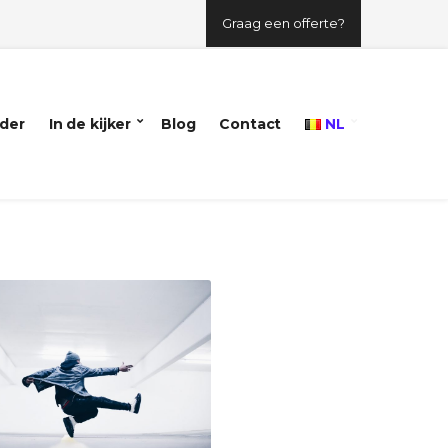
Graag een offerte?
der
In de kijker
Blog
Contact
NL