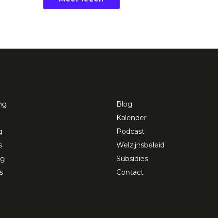
ng
Blog
Kalender
g
Podcast
s
Welzijnsbeleid
ng
Subsidies
s
Contact