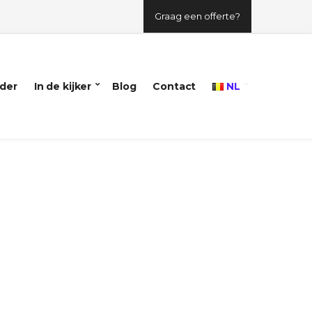
Graag een offerte?
der
In de kijker
Blog
Contact
NL