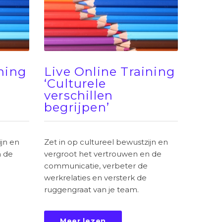
ining
Live Online Training
‘Culturele
verschillen
begrijpen’
ijn en
Zet in op cultureel bewustzijn en
n de
vergroot het vertrouwen en de
communicatie, verbeter de
werkrelaties en versterk de
ruggengraat van je team.
Meer lezen