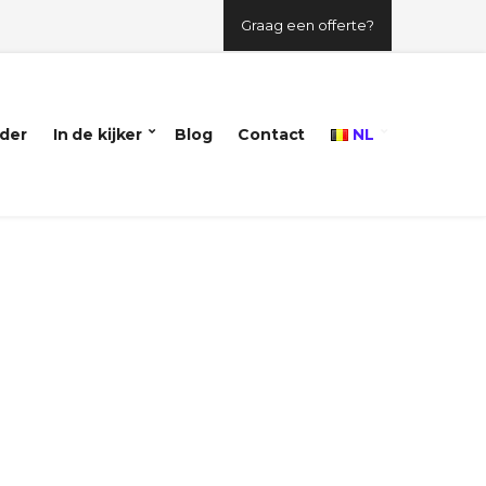
Graag een offerte?
der
In de kijker
Blog
Contact
NL