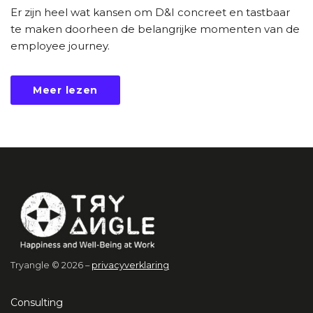
Er zijn heel wat kansen om D&I concreet en tastbaar
te maken doorheen de belangrijke momenten van de
employee journey.
Meer lezen
Tryangle © 2026 –
privacyverklaring
Consulting