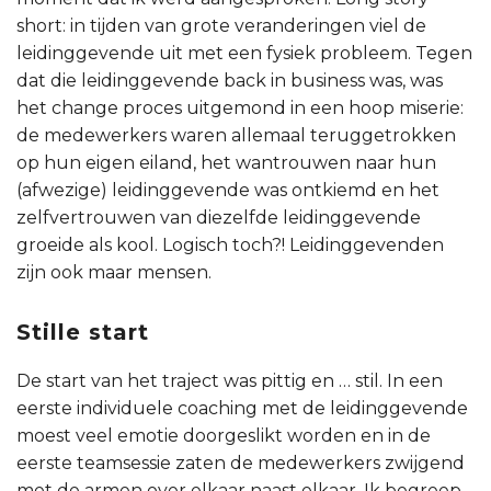
short: in tijden van grote veranderingen viel de
leidinggevende uit met een fysiek probleem. Tegen
dat die leidinggevende back in business was, was
het change proces uitgemond in een hoop miserie:
de medewerkers waren allemaal teruggetrokken
op hun eigen eiland, het wantrouwen naar hun
(afwezige) leidinggevende was ontkiemd en het
zelfvertrouwen van diezelfde leidinggevende
groeide als kool. Logisch toch?! Leidinggevenden
zijn ook maar mensen.
Stille start
De start van het traject was pittig en … stil. In een
eerste individuele coaching met de leidinggevende
moest veel emotie doorgeslikt worden en in de
eerste teamsessie zaten de medewerkers zwijgend
met de armen over elkaar naast elkaar. Ik begreep