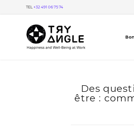
TEL
+32 491 06 75 74
Bon
Des quest
être : comm