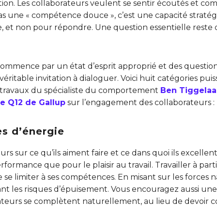
ation. Les collaborateurs veulent se sentir écoutés et co
as une « compétence douce », c’est une capacité straté
et non pour répondre. Une question essentielle reste 
mmence par un état d’esprit approprié et des question
véritable invitation à dialoguer. Voici huit catégories pui
s travaux du spécialiste du comportement
Ben Tiggelaa
e Q12 de Gallup
sur l’engagement des collaborateurs :
es d’énergie
rs sur ce qu’ils aiment faire et ce dans quoi ils excellen
erformance que pour le plaisir au travail. Travailler à par
 se limiter à ses compétences. En misant sur les forces n
ant les risques d’épuisement. Vous encouragez aussi u
ateurs se complètent naturellement, au lieu de devoir c