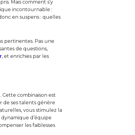
mpris. Mais comment s’y
gique incontournable :
donc en suspens : quelles
s pertinentes. Pas une
ssantes de questions,
r
, et enrichies par les
t. Cette combinaison est
tir de ses talents génère
aturelles, vous stimulez la
ne dynamique d’équipe
ompenser les faiblesses