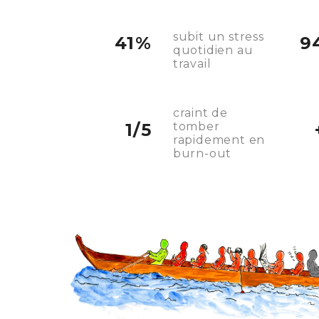
subit un stress
41%
9
quotidien au
travail
craint de
1/5
tomber
rapidement en
burn-out