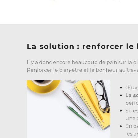
La solution : renforcer le
Il y a donc encore beaucoup de pain sur la p
Renforcer le bien-être et le bonheur au travai
Œuvr
La s
perf
S’il 
une 
En o
les o