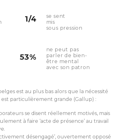
se sent
1/4
n
mis
sous pression
ne peut pas
53%
parler de bien-
être mental
avec son patron
 belges est au plus bas alors que la nécessité
s est particulièrement grande (Gallup) :
borateurs se disent réellement motivés, mais
seulement à faire ‘acte de présence’ au travail
e.
activement désengagé’, ouvertement opposé