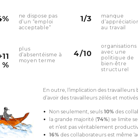
ne dispose pas
manque
4%
1/3
d’un “emploi
d’appréciatio
acceptable”
au travail
organisations
plus
4/10
avec une
+11
d’absentéisme à
politique de
moyen terme
%
bien-être
structurel
En outre, l’implication des travailleurs
d’avoir des travailleurs zélés et motivé
Non seulement, seuls
10%
des colla
la grande majorité (
74%
) se limite 
et n’est pas véritablement productiv
16%
des collaborateurs est même ‘