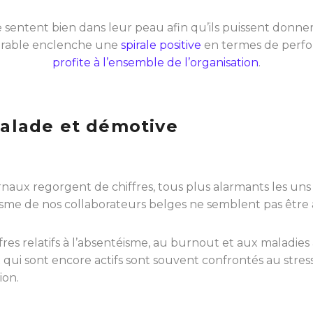
se sentent bien dans leur peau afin qu’ils puissent donn
orable enclenche une
spirale positive
en termes de perf
profite à l’ensemble de l’organisation
.
 malade et démotive
rnaux regorgent de chiffres, tous plus alarmants les uns 
me de nos collaborateurs belges ne semblent pas être 
ffres relatifs à l’absentéisme, au burnout et aux maladi
 qui sont encore actifs sont souvent confrontés au stres
ion.