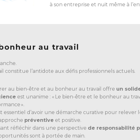
à son entreprise et nuit même à l’en
 bonheur au travail
lanche.
l constitue l’antidote aux défis professionnels actuels.
er au bien-être et au bonheur au travail offre
un solid
cience
est unanime : « Le bien-être et le bonheur au trav
ormance ».
est essentiel d’avoir une démarche curative pour relever le
approche
préventive
et positive.
sant réfléchir dans une perspective
de responsabilité 
pportunités sont à portée de main.