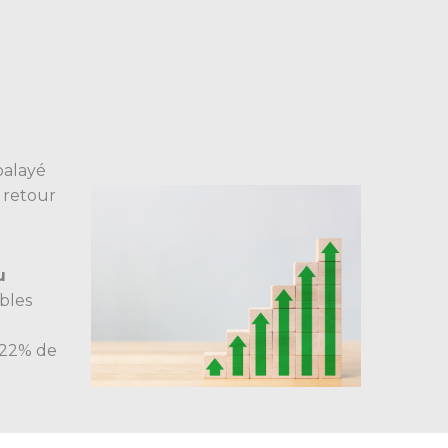
balayé
n retour
u
bles
, 22% de