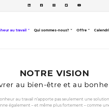
heur au travail
Qui sommes-nous?
Offre
Calendr
NOTRE VISION
er au bien-être et au bonheu
 bonheur au travail n’apporte pas seulement une soluti
tionne également – et même plus fortement – comme un