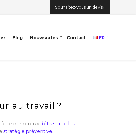
Souhaitez-vous un devis?
ier
Blog
Nouveautés
Contact
FR
r au travail ?
on à de nombreux
défis sur le lieu
e
stratégie préventive
.