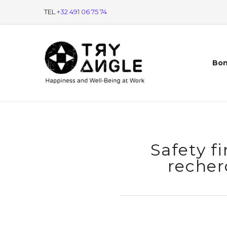
TEL
+32 491 06 75 74
Bon
Safety fi
recher