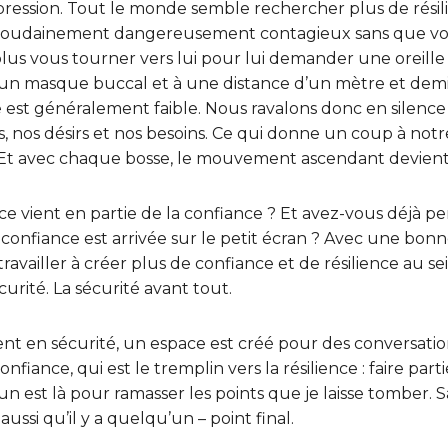
ression. Tout le monde semble rechercher plus de résili
t soudainement dangereusement contagieux sans que vo
s vous tourner vers lui pour lui demander une oreille at
re un masque buccal et à une distance d’un mètre et demi.
e est généralement faible. Nous ravalons donc en silence
és, nos désirs et nos besoins. Ce qui donne un coup à not
. Et avec chaque bosse, le mouvement ascendant devient 
nce vient en partie de la confiance ? Et avez-vous déjà pe
confiance est arrivée sur le petit écran ? Avec une bon
travailler à créer plus de confiance et de résilience au s
curité. La sécurité avant tout.
t en sécurité, un espace est créé pour des conversation
onfiance, qui est le tremplin vers la résilience : faire pa
n est là pour ramasser les points que je laisse tomber. S
aussi qu’il y a quelqu’un – point final.