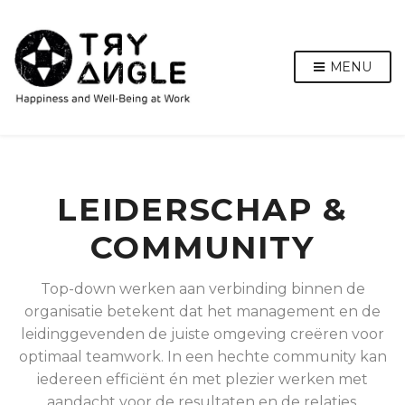
MENU
LEIDERSCHAP &
COMMUNITY
Top-down werken aan verbinding binnen de
organisatie betekent dat het management en de
leidinggevenden de juiste omgeving creëren voor
optimaal teamwork. In een hechte community kan
iedereen efficiënt én met plezier werken met
aandacht voor de resultaten en de relaties.