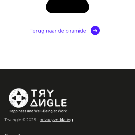
Terug naar de piramide
Tryangle © 2026 –
privacyverklaring