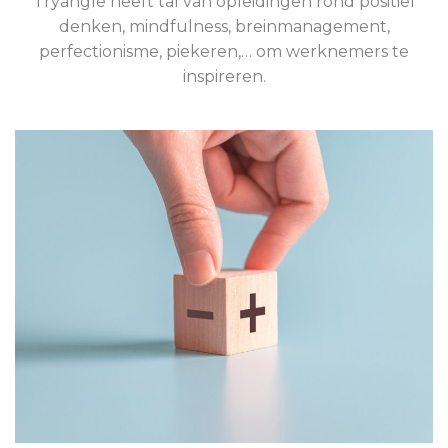
Tryangle heeft tal van opleidingen rond positief
denken, mindfulness, breinmanagement,
perfectionisme, piekeren,… om werknemers te
inspireren.