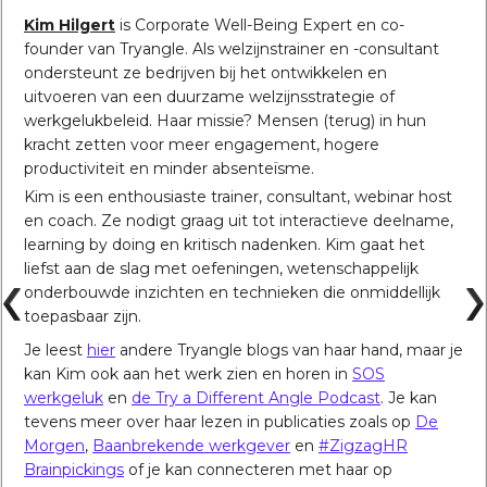
Kim Hilgert
is Corporate Well-Being Expert en co-
founder van Tryangle. Als welzijnstrainer en -consultant
ondersteunt ze bedrijven bij het ontwikkelen en
uitvoeren van een duurzame welzijnsstrategie of
werkgelukbeleid. Haar missie? Mensen (terug) in hun
kracht zetten voor meer engagement, hogere
productiviteit en minder absenteïsme.
Kim is een enthousiaste trainer, consultant, webinar host
en coach. Ze nodigt graag uit tot interactieve deelname,
learning by doing en kritisch nadenken. Kim gaat het
liefst aan de slag met oefeningen, wetenschappelijk
onderbouwde inzichten en technieken die onmiddellijk
toepasbaar zijn.
Je leest
hier
andere Tryangle blogs van haar hand, maar je
kan Kim ook aan het werk zien en horen in
SOS
werkgeluk
en
de Try a Different Angle Podcast
. Je kan
tevens meer over haar lezen in publicaties zoals op
De
Morgen
,
Baanbrekende werkgever
en
#ZigzagHR
Brainpickings
of je kan connecteren met haar op