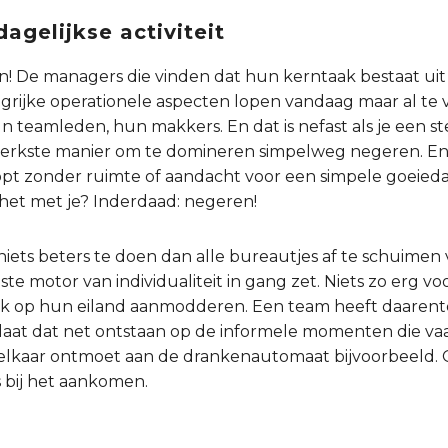
agelijkse activiteit
n! De managers die vinden dat hun kerntaak bestaat uit
rijke operationele aspecten lopen vandaag maar al te va
teamleden, hun makkers. En dat is nefast als je een s
sterkste manier om te domineren simpelweg negeren. En 
jloopt zonder ruimte of aandacht voor een simpele goeieda
het met je? Inderdaad: negeren!
 niets beters te doen dan alle bureautjes af te schuimen
ste motor van individualiteit in gang zet. Niets zo erg v
elk op hun eiland aanmodderen. Een team heeft daaren
laat dat net ontstaan op de informele momenten die v
elkaar ontmoet aan de drankenautomaat bijvoorbeeld. Of
 bij het aankomen.