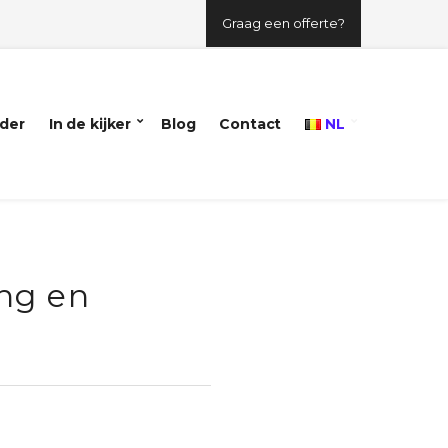
Graag een offerte?
der
In de kijker
Blog
Contact
NL
ing en