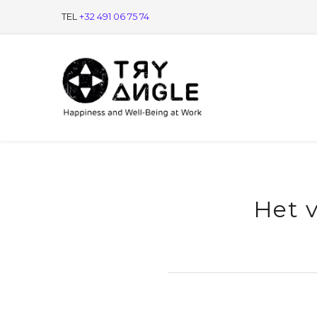
TEL
+32 491 06 75 74
Het v