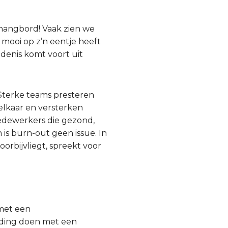
thangbord! Vaak zien we
 mooi op z’n eentje heeft
edenis komt voort uit
Sterke teams presteren
 elkaar en versterken
medewerkers die gezond,
 is burn-out geen issue. In
oorbijvliegt, spreekt voor
 met een
ilding doen met een