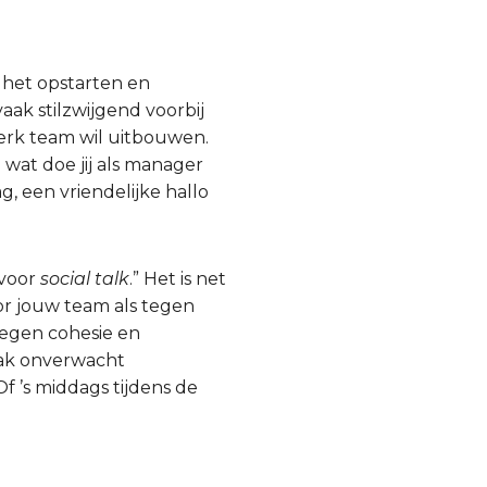
 het opstarten en
ak stilzwijgend voorbij
terk team wil uitbouwen.
wat doe jij als manager
g, een vriendelijke hallo
 voor
social talk
.” Het is net
oor jouw team als tegen
tegen cohesie en
aak onverwacht
 ’s middags tijdens de