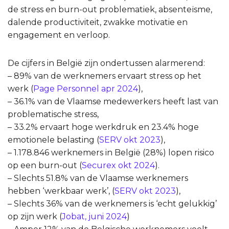
de stress en burn-out problematiek, absenteïsme,
dalende productiviteit, zwakke motivatie en
engagement en verloop.
De cijfers in België zijn ondertussen alarmerend:
– 89% van de werknemers ervaart stress op het
werk (
Page Personnel apr 2024
),
– 36.1% van de Vlaamse medewerkers heeft last van
problematische stress,
– 33.2% ervaart hoge werkdruk en 23.4% hoge
emotionele belasting (
SERV okt 2023
),
– 1.178.846 werknemers in België (28%) lopen risico
op een burn-out (
Securex okt 2024
).
– Slechts 51.8% van de Vlaamse werknemers
hebben ‘werkbaar werk’, (
SERV okt 2023
),
– Slechts 36% van de werknemers is ‘echt gelukkig’
op zijn werk (
Jobat, juni 2024
)