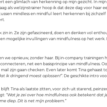
rt een glimlach van herkenning op mijn gezicht. In mijn 
aag als welzijnstrainer hoop ik dat deze dag voor haar 
ussen mindless en mindful leert herkennen bij zichzelf
rt.
jk zin in. Ze zijn gefascineerd, doen en denken vol enth
en mogelijke invullingen van mindfulness op het werk. B
nen we opnieuw, zonder haar. Bij in-company traininge
econnecteren, net een basisprincipe van mindfulness. 
 mail zijn gaan checken. Even later komt Tina gehaast t
at ik dringend moest oplossen!”
. De geschikte intro voo
lijft Tina als laatste zitten, voor zich uit starend, peinze
egt:
“Wat je zei over hoe mindfulness ook betekent dat 
 me diep. Dit is net mijn probleem.”