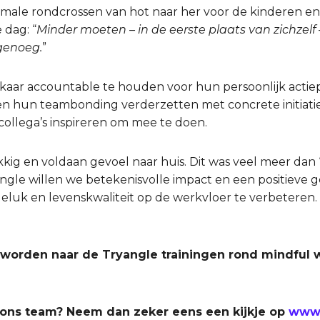
ormale rondcrossen van hot naar her voor de kinderen e
 dag: “
Minder moeten – in de eerste plaats van zichzelf –
genoeg.
”
lkaar accountable te houden voor hun persoonlijk acti
llen hun teambonding verderzetten met concrete initiati
ollega’s inspireren om mee te doen.
kig en voldaan gevoel naar huis. Dit was veel meer dan 
ryangle willen we betekenisvolle impact en een positieve
eluk en levenskwaliteit op de werkvloer te verbeteren.
eworden naar de Tryangle trainingen rond mindful 
 ons team? Neem dan zeker eens een kijkje op
www.