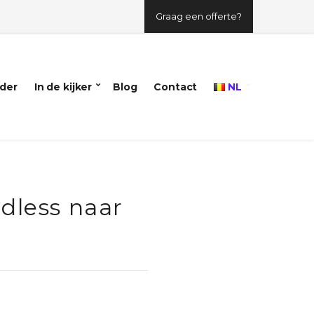
Graag een offerte?
der
In de kijker
Blog
Contact
NL
dless naar