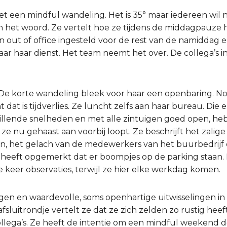
 een mindful wandeling. Het is 35° maar iedereen wil na
 het woord. Ze vertelt hoe ze tijdens de middagpauze 
 out of office ingesteld voor de rest van de namiddag e
ar haar dienst. Het team neemt het over. De collega’s i
 De korte wandeling bleek voor haar een openbaring. 
 dat is tijdverlies. Ze luncht zelfs aan haar bureau. Die
llende snelheden en met alle zintuigen goed open, heb
 ze nu gehaast aan voorbij loopt. Ze beschrijft het zalig
n, het gelach van de medewerkers van het buurbedrijf 
ar heeft opgemerkt dat er boompjes op de parking staan.
te keer observaties, terwijl ze hier elke werkdag komen.
ngen en waardevolle, soms openhartige uitwisselingen in 
fsluitrondje vertelt ze dat ze zich zelden zo rustig he
llega’s. Ze heeft de intentie om een mindful weekend 