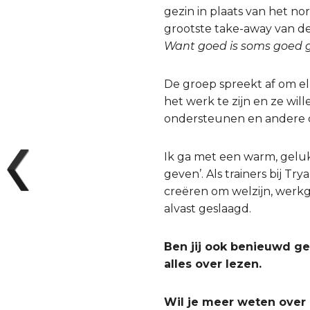
gezin in plaats van het n
grootste take-away van de
Want goed is soms goed 
De groep spreekt af om e
het werk te zijn en ze wi
ondersteunen en andere c
Ik ga met een warm, geluk
geven’. Als trainers bij T
creëren om welzijn, werkg
alvast geslaagd.
Ben jij ook benieuwd g
alles over lezen.
Wil je meer weten over