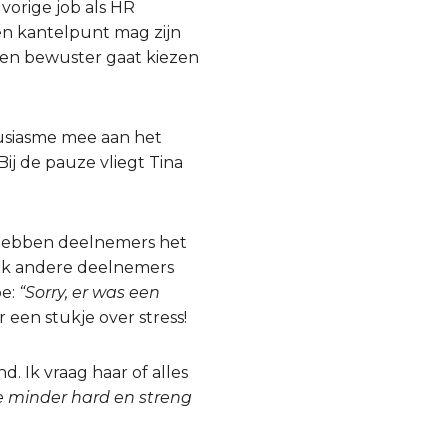
vorige job als HR
een kantelpunt mag zijn
 en bewuster gaat kiezen
ousiasme mee aan het
ij de pauze vliegt Tina
n hebben deelnemers het
Ook andere deelnemers
oe:
“Sorry, er was een
r een stukje over stress!
nd. Ik vraag haar of alles
je minder hard en streng