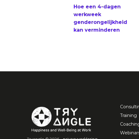
Hoe een 4-dagen
werkweek
genderongelijkheid
kan verminderen
Consulti
Training
Coachin
Webinar