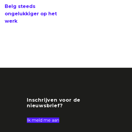
Belg steeds
ongelukkiger op het
werk
Inschrijven voor de
nieuwsbrief?
Ik meld me aan