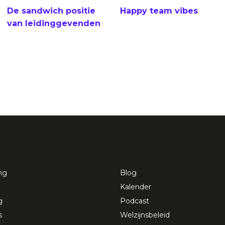
De sandwich positie
Happy team vibes
van leidinggevenden
ng
Blog
Kalender
g
Podcast
s
Welzijnsbeleid