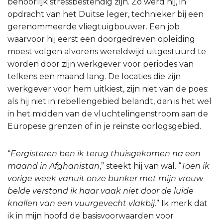
behoorlijk stressbestendig zijn. Zo werd hij, in
opdracht van het Duitse leger, technieker bij een
gerenommeerde vliegtuigbouwer. Een job
waarvoor hij eerst een doorgedreven opleiding
moest volgen alvorens wereldwijd uitgestuurd te
worden door zijn werkgever voor periodes van
telkens een maand lang. De locaties die zijn
werkgever voor hem uitkiest, zijn niet van de poes:
als hij niet in rebellengebied belandt, dan is het wel
in het midden van de vluchtelingenstroom aan de
Europese grenzen of in je reinste oorlogsgebied.
“
Eergisteren ben ik terug thuisgekomen na een
maand in Afghanistan
,” steekt hij van wal. “
Toen ik
vorige week vanuit onze bunker met mijn vrouw
belde verstond ik haar vaak niet door de luide
knallen van een vuurgevecht vlakbij.
” Ik merk dat
ik in mijn hoofd de basisvoorwaarden voor