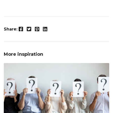
Facebook
Twitter
Pinterest
LinkedIn
Share:
More inspiration