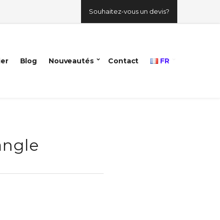
Souhaitez-vous un devis?
ier
Blog
Nouveautés
Contact
FR
angle