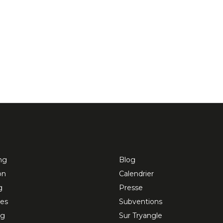
ng
Blog
on
Calendrier
g
Presse
res
Subventions
ng
Sur Tryangle