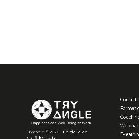
Consulti
Formati
Coachin
Webinai
Tryangle © 2026 –
Politique de
E-learni
confidentialite