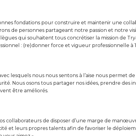
es fondations pour construire et maintenir une collab
ons de personnes partageant notre passion et notre vision
ègues qui souhaitent tous concrétiser la mission de Try
essionnel : (re)donner force et vigueur professionnelle à
vec lesquels nous nous sentons à l’aise nous permet de 
rité. Nous osons tous partager nos idées, prendre des ini
uvent être améliorés.
os collaborateurs de disposer d’une marge de manœuvr
té et leurs propres talents afin de favoriser le déploie
e vous aimez ».