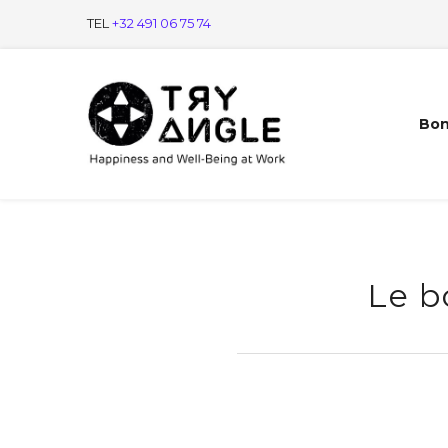
TEL
+32 491 06 75 74
Bon
Le b