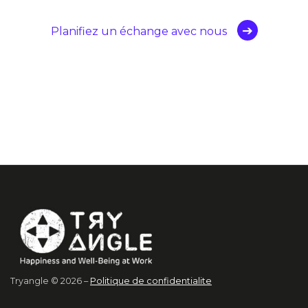
Planifiez un échange avec nous
Tryangle © 2026 –
Politique de confidentialite