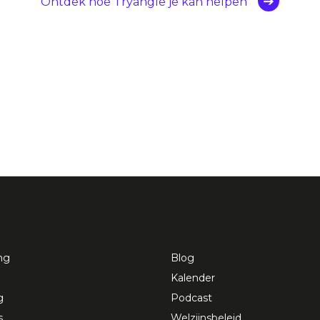
Ontdek hoe Tryangle je kan helpen
ng
Blog
Kalender
g
Podcast
s
Welzijnsbeleid