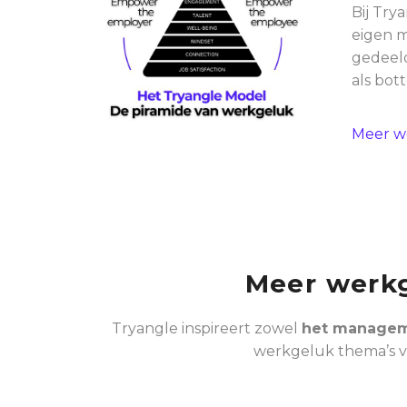
Bij Try
eigen m
gedeeld
als bot
Meer w
Meer werkg
Tryangle inspireert zowel
het manageme
werkgeluk thema’s via