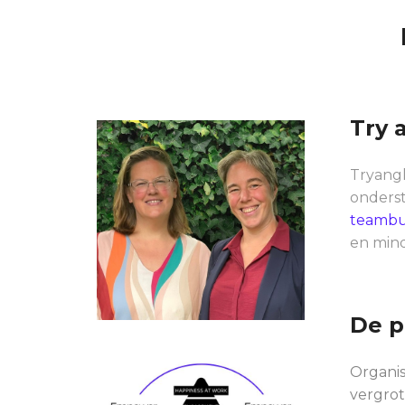
Try 
Tryangl
onderst
teambu
en min
De p
Organis
vergrot