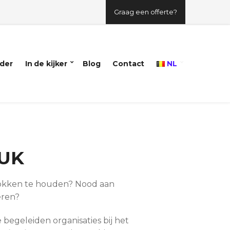
Graag een offerte?
der
In de kijker
Blog
Contact
NL
UK
rokken te houden? N
ood aan
eren?
 begeleiden organisaties bij het