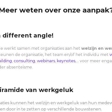
Meer weten over onze aanpak
a different angle!
e werkt samen met organisaties aan het
welzijn en w
eunen de organisatie, het team en/of het individu met
w
ilding
,
consulting
,
webinars
,
keynotes
,… voor meer enga
der absenteïsme.
iramide van werkgeluk
aties kunnen het welzijn en werkgeluk van hun medewe
en door in te zetten op verschillende bouwstenen.