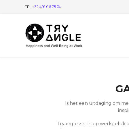
TEL
+32 491 06 75 74
G
Is het een uitdaging om m
insp
Tryangle zet in op werkgeluk a