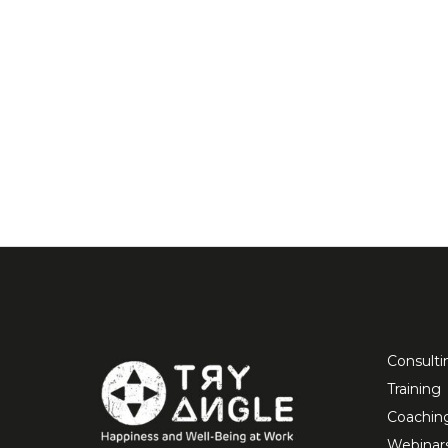
Consulti
Training
Coachin
Webinar