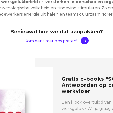
 werkgelukbeleid
en
versterken leiderschap en orga
psychologische veiligheid en zingeving stimuleren. Zo 
dewerkers energie uit halen en teams duurzaam florer
Benieuwd hoe we dat aanpakken?
Kom eens met ons praten!
Gratis e-books "
Antwoorden op co
werkvloer
Ben jij ook overtuigd van
werkgeluk? Wil je graag