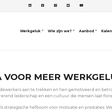
Werkgeluk
Wie zijn we?
Aanbod
Kalen
A VOOR MEER WERKGEL
edewerkers aan te trekken en hen gemotiveerd en bet
irerend leiderschap en een cultuur die mensen laat flor
ls strategische hefboom voor motivatie en prestaties.
We