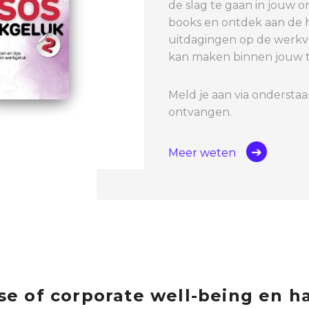
de slag te gaan in jouw o
books en ontdek aan de
uitdagingen op de werkvl
kan maken binnen jouw te
Meld je aan via onderstaa
ontvangen.
Meer weten
se of corporate well-being en h