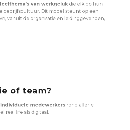
deelthema’s van werkgeluk
die elk op hun
e bedrijfscultuur. Dit model steunt op een
, vanuit de organisatie en leidinggevenden,
ie of team?
s
individuele medewerkers
rond allerlei
eal life als digitaal.