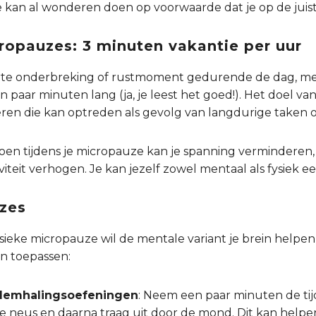
e kan al wonderen doen op voorwaarde dat je op de jui
ropauzes: 3 minuten vakantie per uur
rte onderbreking of rustmoment gedurende de dag, me
paar minuten lang (ja, je leest het goed!). Het doel va
en die kan optreden als gevolg van langdurige taken of
doen tijdens je micropauze kan je spanning verminderen, 
viteit verhogen. Je kan jezelf zowel mentaal als fysiek
zes
fysieke micropauze wil de mentale variant je brein helpe
en toepassen:
ademhalingsoefeningen
: Neem een paar minuten de ti
je neus en daarna traag uit door de mond. Dit kan helpe