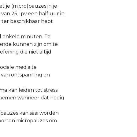
 je (micro)pauzes in je
an 25. Ipv een half uur in
 ter beschikbaar hebt
al enkele minuten. Te
oende kunnen zijn om te
ening die niet altijd
ciale media te
l van ontspanning en
a kan leiden tot stress
 te nemen wanneer dat nodig
ropauzes kan saai worden
 soorten micropauzes om