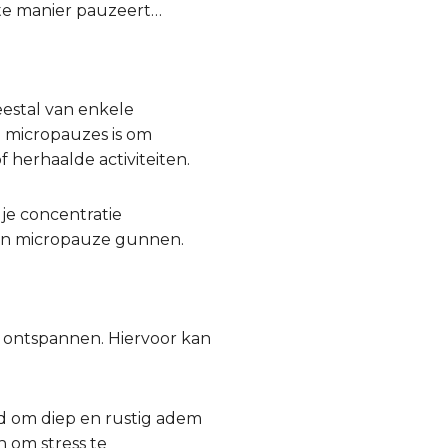
ste manier pauzeert…
estal van enkele
n micropauzes is om
 herhaalde activiteiten.
je concentratie
 een micropauze gunnen.
n ontspannen. Hiervoor kan
jd om diep en rustig adem
n om stress te