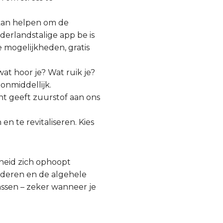
 kan helpen om de
derlandstalige app be is
e mogelijkheden, gratis
wat hoor je? Wat ruik je?
onmiddellijk.
ucht geeft zuurstof aan ons
n te revitaliseren. Kies
heid zich ophoopt
nderen en de algehele
lassen – zeker wanneer je