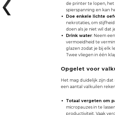
de printer te lopen, he
spierspanning en kan h
Doe enkele lichte oe
nekrotaties, om stijfhe
doen als je niet wil dat 
Drink water
: Neem een
vermoeidheid te verminde
glazen zodat je bij elk 
Twee vliegen in één kla
Opgelet voor valk
Het mag duidelijk zijn d
een aantal valkuilen reke
Totaal vergeten om 
micropauzes in te lasse
productiviteit. Vaak v