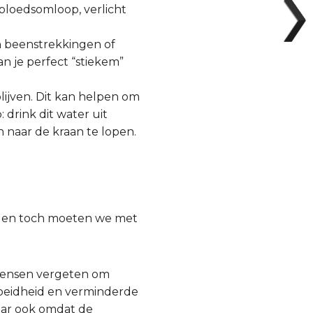
 bloedsomloop, verlicht
n beenstrekkingen of
an je perfect “stiekem”
ijven. Dit kan helpen om
 drink dit water uit
n naar de kraan te lopen.
n en toch moeten we met
mensen vergeten om
rmoeidheid en verminderde
aar ook omdat de