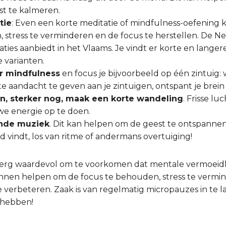
t te kalmeren.
tie
: Even een korte meditatie of mindfulness-oefening
 stress te verminderen en de focus te herstellen. De Ne
ties aanbiedt in het Vlaams. Je vindt er korte en langer
 varianten.
or mindfulness
en focus je bijvoorbeeld op één zintuig: 
e aandacht te geven aan je zintuigen, ontspant je brein 
n, sterker nog, maak een korte wandeling
. Frisse l
we energie op te doen.
ende muziek
. Dit kan helpen om de geest te ontspannen e
oed vindt, los van ritme of andermans overtuiging!
 erg waardevol om te voorkomen dat mentale vermoeid
nen helpen om de focus te behouden, stress te vermi
te verbeteren. Zaak is van regelmatig micropauzes in te 
e hebben!