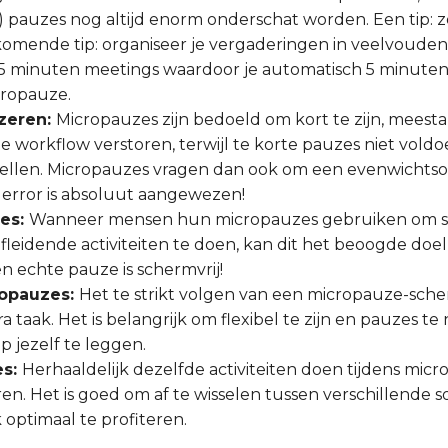
pauzes nog altijd enorm onderschat worden. Een tip: zet
omende tip: organiseer je vergaderingen in veelvouden v
 25 minuten meetings waardoor je automatisch 5 minuten
cropauze.
uzeren:
Micropauzes zijn bedoeld om kort te zijn, meest
 workflow verstoren, terwijl te korte pauzes niet vold
ellen. Micropauzes vragen dan ook om een evenwichtsoef
d error is absoluut aangewezen!
zes:
Wanneer mensen hun micropauzes gebruiken om so
fleidende activiteiten te doen, kan dit het beoogde doe
n echte pauze is schermvrij!
ropauzes:
Het te strikt volgen van een micropauze-schem
tra taak. Het is belangrijk om flexibel te zijn en pauzes
op jezelf te leggen.
es:
Herhaaldelijk dezelfde activiteiten doen tijdens mic
en. Het is goed om af te wisselen tussen verschillende
 optimaal te profiteren.