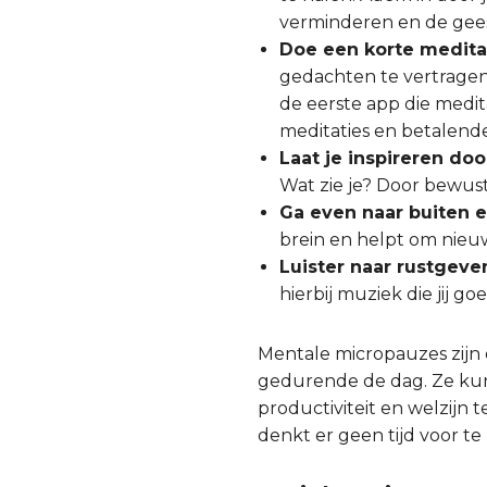
verminderen en de gees
Doe een korte medita
gedachten te vertragen,
de eerste app die medita
meditaties en betalende
Laat je inspireren do
Wat zie je? Door bewust
Ga even naar buiten e
brein en helpt om nieu
Luister naar rustgev
hierbij muziek die jij g
Mentale micropauzes zijn
gedurende de dag. Ze kun
productiviteit en welzijn 
denkt er geen tijd voor t