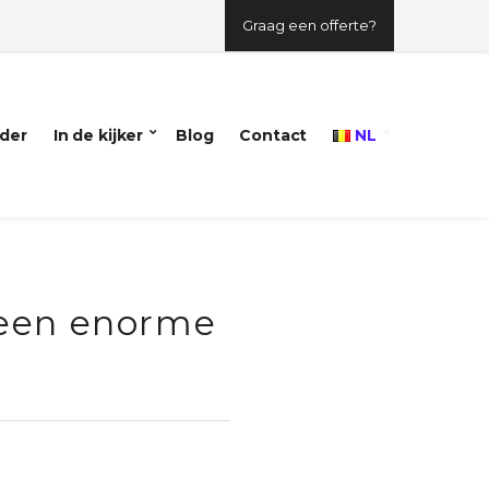
Graag een offerte?
der
In de kijker
Blog
Contact
NL
 een enorme