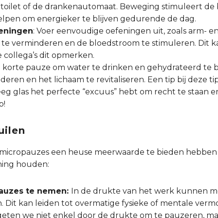
t toilet of de drankenautomaat. Beweging stimuleert de
elpen om energieker te blijven gedurende de dag.
feningen
: Voer eenvoudige oefeningen uit, zoals arm- e
id te verminderen en de bloedstroom te stimuleren. Dit k
je collega’s dit opmerken.
 korte pauze om water te drinken en gehydrateerd te bl
ren en het lichaam te revitaliseren. Een tip bij deze tip:
leeg glas het perfecte “excuus” hebt om recht te staan e
p!
uilen
at micropauzes een heuse meerwaarde te bieden hebbe
ning houden:
pauzes te nemen:
In de drukte van het werk kunnen 
n. Dit kan leiden tot overmatige fysieke of mentale ve
ergeten we niet enkel door de drukte om te pauzeren, m