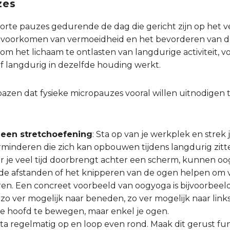
zes
korte pauzes gedurende de dag die gericht zijn op het 
et voorkomen van vermoeidheid en het bevorderen van d
m het lichaam te ontlasten van langdurige activiteit, v
 of langdurig in dezelfde houding werkt.
azen dat fysieke micropauzes vooral willen uitnodigen
 een stretchoefening
: Sta op van je werkplek en strek 
rminderen die zich kan opbouwen tijdens langdurig zitt
r je veel tijd doorbrengt achter een scherm, kunnen oo
nde afstanden of het knipperen van de ogen helpen om
en. Een concreet voorbeeld van oogyoga is bijvoorbeeld
zo ver mogelijk naar beneden, zo ver mogelijk naar links
r je hoofd te bewegen, maar enkel je ogen.
Sta regelmatig op en loop even rond. Maak dit gerust fu